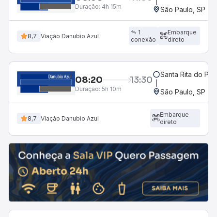
Duração:
4h 15m
São Paulo, SP - R
1
Embarque
8,7
Viação Danubio Azul
conexão
direto
Santa Rita do Pas
08:20
13:30
Duração:
5h 10m
São Paulo, SP - R
Embarque
8,7
Viação Danubio Azul
direto