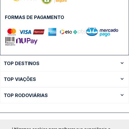
FORMAS DE PAGAMENTO
TOP DESTINOS
Ônibus Rio de Janeiro
TOP VIAÇÕES
Ônibus São Paulo
Passagens Cometa
Ônibus Brasília
TOP RODOVIÁRIAS
Passagens Gontijo
Ônibus Campinas
Rodoviária São Paulo - Tietê
Passagens 1001
Ônibus Londrina
Rodoviária Rio de Janeiro - Novo Rio
Passagens Águia Branca
+ Destinos
Rodoviária Belo Horizonte - Gov. Israel Pinheiro (Tergip)
Calçada das Margaridas, 163 - Sala 02 - Condomínio Centro
Passagens Pássaro Marron