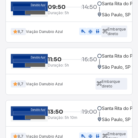
Santa Rita do Pas
09:50
14:50
Duração:
5h
São Paulo, SP - R
Embarque
airline_seat_legroom_extra
ac_unit
WC
8,7
Viação Danubio Azul
direto
Santa Rita do Pas
11:50
16:50
Duração:
5h
São Paulo, SP - R
Embarque
8,7
Viação Danubio Azul
direto
Santa Rita do Pas
13:50
19:00
Duração:
5h 10m
São Paulo, SP - R
Embarque
airline_seat_legroom_extra
ac_unit
WC
8,7
Viação Danubio Azul