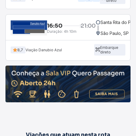
direto
Santa Rita do Pas
16:50
21:00
Duração:
4h 10m
São Paulo, SP - R
Embarque
8,7
Viação Danubio Azul
direto
Viações que atuam nesta rota