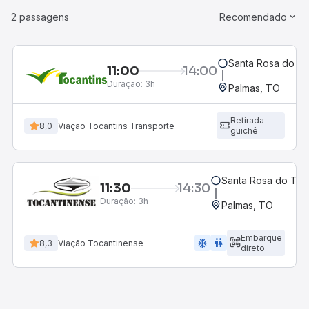
2 passagens
Recomendado
Santa Rosa do To
11:00
14:00
Duração:
3h
Palmas, TO
Retirada
8,0
Viação Tocantins Transporte
guichê
Santa Rosa do Toc
11:30
14:30
Duração:
3h
Palmas, TO
Embarque
ac_unit
wc
8,3
Viação Tocantinense
direto