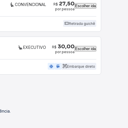
27,50
R$
CONVENCIONAL
Escolher ida
por pessoa
Retirada guichê
30,00
R$
EXECUTIVO
Escolher ida
por pessoa
ac_unit
wc
Embarque direto
ência.