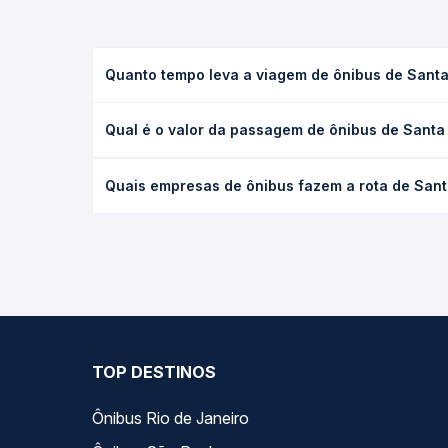
Quanto tempo leva a viagem de ônibus de Santa
A viagem de ônibus de Santa Rosa do Tocantins, TO
Qual é o valor da passagem de ônibus de Santa 
executivo ou leito) e as condições de tráfego. Na
O preço da passagem de ônibus de Santa Rosa do T
Quais empresas de ônibus fazem a rota de Sant
de poltrona e a antecedência da compra. Na Quero
As viações Tocantins Transporte, Tocantinense ope
Passagem você compara todas as opções — empresas
TOP DESTINOS
Ônibus Rio de Janeiro