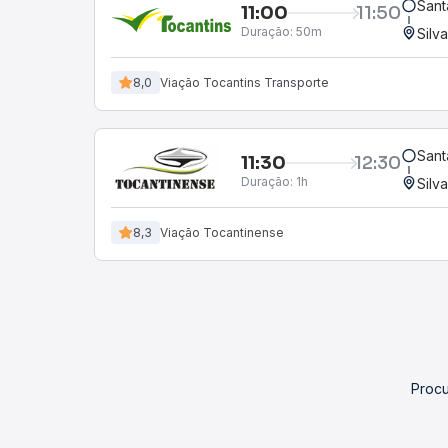
Sant
11:00
11:50
Duração:
50m
Silv
8,0
Viação Tocantins Transporte
Sant
11:30
12:30
Duração:
1h
Silv
8,3
Viação Tocantinense
Procu