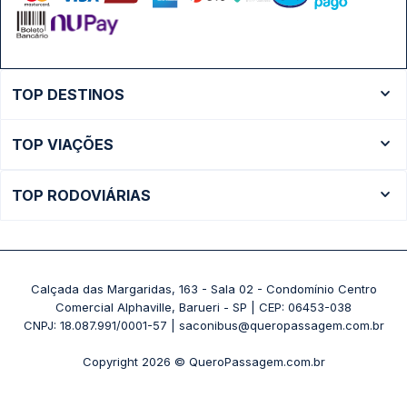
TOP DESTINOS
Ônibus Rio de Janeiro
TOP VIAÇÕES
Ônibus São Paulo
Passagens Cometa
Ônibus Brasília
TOP RODOVIÁRIAS
Passagens Gontijo
Ônibus Campinas
Rodoviária São Paulo - Tietê
Passagens 1001
Ônibus Londrina
Rodoviária Rio de Janeiro - Novo Rio
Passagens Águia Branca
+ Destinos
Rodoviária Belo Horizonte - Gov. Israel Pinheiro (Tergip)
Calçada das Margaridas, 163 - Sala 02 - Condomínio Centro
Passagens Pássaro Marron
Comercial Alphaville, Barueri - SP | CEP: 06453-038
Rodoviária Curitiba
+ Viações
CNPJ: 18.087.991/0001-57 | saconibus@queropassagem.com.br
Rodoviária São Paulo - Barra Funda
Copyright 2026 © QueroPassagem.com.br
+ Rodoviárias