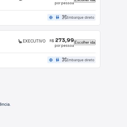
por pessoa
ac_unit
wc
Embarque direto
273,99
R$
EXECUTIVO
Escolher ida
por pessoa
ac_unit
wc
Embarque direto
ência.