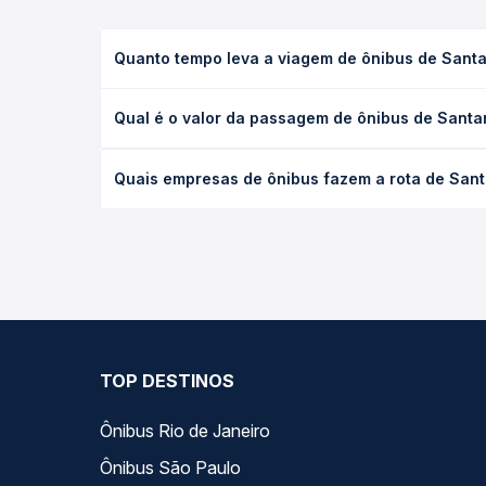
Quanto tempo leva a viagem de ônibus de Santa
A viagem de ônibus de Santana, BA para Goiânia, G
Qual é o valor da passagem de ônibus de Santan
executivo ou leito) e as condições de tráfego. Na
O preço da passagem de ônibus de Santana, BA para
Quais empresas de ônibus fazem a rota de Sant
poltrona e a antecedência da compra. Na Quero Pa
As viações Catedral Turismo, Rápido Federal opera
você compara todas as opções — empresas, horário
TOP DESTINOS
Ônibus Rio de Janeiro
Ônibus São Paulo