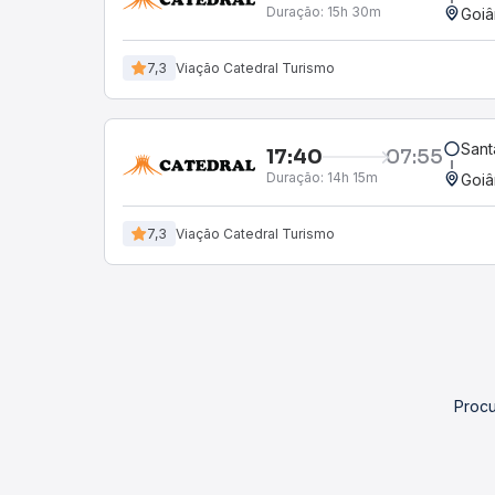
Duração:
15h 30m
Goiâ
7,3
Viação Catedral Turismo
Sant
17:40
07:55
Duração:
14h 15m
Goiâ
7,3
Viação Catedral Turismo
Procu