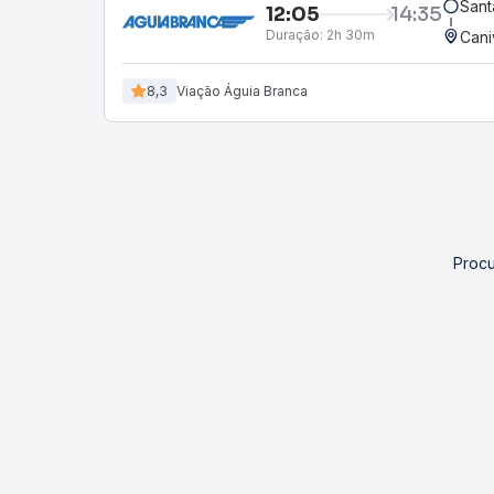
Sant
12:05
14:35
Duração:
2h 30m
Cani
8,3
Viação Águia Branca
Procu