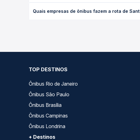
O preço da passagem de ônibus de Santana, ES para
Quais empresas de ônibus fazem a rota de Sant
antecedência da compra. Na Quero Passagem você c
As viações Águia Branca operam o trecho de Santa
— empresas, horários, tipos de serviço e preços —
TOP DESTINOS
Ônibus Rio de Janeiro
Ônibus São Paulo
Ônibus Brasília
Ônibus Campinas
Ônibus Londrina
+ Destinos