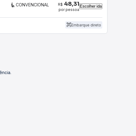
48,31
R$
CONVENCIONAL
Escolher ida
por pessoa
Embarque direto
ência.