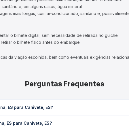
 sanitário e, em alguns casos, água mineral.
viagens mais longas, com ar-condicionado, sanitário e, possivelmente
tar o bilhete digital, sem necessidade de retirada no guichê.
etirar o bilhete físico antes do embarque.
icas da viação escolhida, bem como eventuais exigências relaciona
Perguntas Frequentes
na, ES para Canivete, ES?
S leva em média 2h 30min, podendo variar conforme a viação, o tip
na, ES para Canivete, ES?
consulta os horários disponíveis e vê a duração exata de cada op