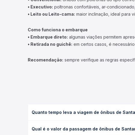
• Executivo:
poltronas confortáveis, ar-condicionado,
• Leito ou Leito-cama:
maior inclinação, ideal para 
Como funciona o embarque
• Embarque direto:
algumas viações permitem apresen
• Retirada no guichê:
em certos casos, é necessário r
Recomendação:
sempre verifique as regras específ
Quanto tempo leva a viagem de ônibus de Santa
A viagem de ônibus de Santana, ES para Canivete, E
Qual é o valor da passagem de ônibus de Santa
as condições de tráfego. Na Quero Passagem você 