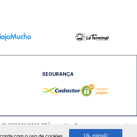
SEGURANÇA
NPJ: 18.087.991/0001-57 | saconibus@queropassagem.com.br
Ok, entendi!
oncorda com o uso de cookies.