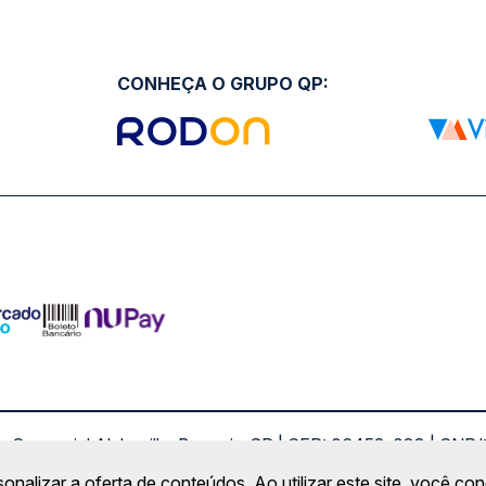
CONHEÇA O GRUPO QP:
ro Comercial Alphaville, Barueri - SP | CEP: 06453-038 | C
Copyright 2026 © QueroPassagem.com.br
sonalizar a oferta de conteúdos. Ao utilizar este site, você c