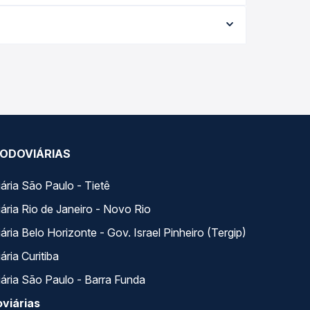
 viagem, a empresa, o tipo de poltrona e a
elhor oferta para o seu roteiro.
. Na Quero Passagem você compara todas as opções
ODOVIÁRIAS
ária São Paulo - Tietê
ária Rio de Janeiro - Novo Rio
ria Belo Horizonte - Gov. Israel Pinheiro (Tergip)
ria Curitiba
ária São Paulo - Barra Funda
viárias