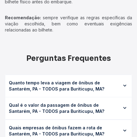
bilhete físico antes do embarque.
Recomendação:
sempre verifique as regras específicas da
viação escolhida, bem como eventuais exigências
relacionadas ao bilhete.
Perguntas Frequentes
Quanto tempo leva a viagem de ônibus de
Santarém, PA - TODOS para Buriticupu, MA?
A viagem de ônibus de Santarém, PA - TODOS para
Qual é o valor da passagem de ônibus de
Buriticupu, MA leva em média 0 horas, podendo variar
Santarém, PA - TODOS para Buriticupu, MA?
conforme a viação, o tipo de serviço (convencional,
executivo ou leito) e as condições de tráfego. Na Quero
O preço da passagem de ônibus de Santarém, PA -
Passagem você consulta os horários disponíveis e vê a
Quais empresas de ônibus fazem a rota de
TODOS para Buriticupu, MA custa em média não
duração exata de cada opção na data desejada.
Santarém, PA - TODOS para Buriticupu, MA?
identificado e varia conforme a data da viagem, a