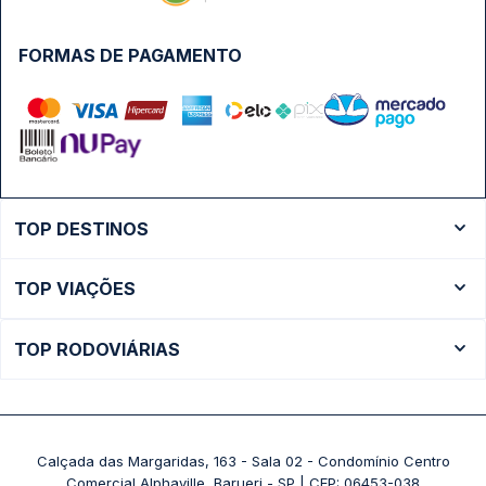
FORMAS DE PAGAMENTO
TOP DESTINOS
Ônibus Rio de Janeiro
TOP VIAÇÕES
Ônibus São Paulo
Passagens Cometa
Ônibus Brasília
TOP RODOVIÁRIAS
Passagens Gontijo
Ônibus Campinas
Rodoviária São Paulo - Tietê
Passagens 1001
Ônibus Londrina
Rodoviária Rio de Janeiro - Novo Rio
Passagens Águia Branca
+ Destinos
Rodoviária Belo Horizonte - Gov. Israel Pinheiro (Tergip)
Calçada das Margaridas, 163 - Sala 02 - Condomínio Centro
Passagens Pássaro Marron
Comercial Alphaville, Barueri - SP | CEP: 06453-038