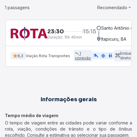
1 passagens
Recomendado
Santo Antônio de
23:30
15:15
Duração:
15h 45min
Itapicuru, BA
1
Embarqu
airline_seat_legroom_extra
ac_unit
WC
8,3
Viação Rota Transportes
conexão
direto
Informações gerais
Tempo médio de viagem
O tempo de viagem entre as cidades pode variar conforme a
rota, viação, condições de trânsito e o tipo de ônibus
escolhido. Consulte a estimativa ao selecionar sua passagem.