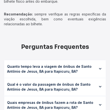
bilhete físico antes do embarque.
Recomendação:
sempre verifique as regras específicas da
viação escolhida, bem como eventuais exigências
relacionadas ao bilhete.
Perguntas Frequentes
Quanto tempo leva a viagem de ônibus de Santo
Antônio de Jesus, BA para Itapicuru, BA?
A viagem de ônibus de Santo Antônio de Jesus, BA para
Qual é o valor da passagem de ônibus de Santo
Itapicuru, BA leva em média 0 horas, podendo variar
Antônio de Jesus, BA para Itapicuru, BA?
conforme a viação, o tipo de serviço (convencional,
executivo ou leito) e as condições de tráfego. Na Quero
O preço da passagem de ônibus de Santo Antônio de
Passagem você consulta os horários disponíveis e vê a
Quais empresas de ônibus fazem a rota de Santo
Jesus, BA para Itapicuru, BA custa em média não
duração exata de cada opção na data desejada.
Antônio de Jesus, BA para Itapicuru, BA?
identificado e varia conforme a data da viagem, a