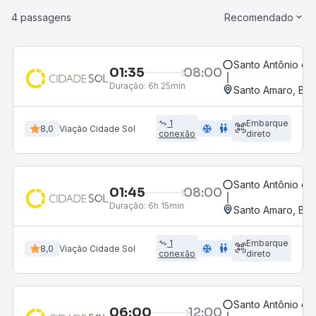
4 passagens
Recomendado
Santo Antônio de
01:35
08:00
Duração:
6h 25min
Santo Amaro, BA
1
Embarque
ac_unit
wc
8,0
Viação Cidade Sol
conexão
direto
Santo Antônio de
01:45
08:00
Duração:
6h 15min
Santo Amaro, BA
1
Embarque
ac_unit
wc
8,0
Viação Cidade Sol
conexão
direto
Santo Antônio de
06:00
12:00