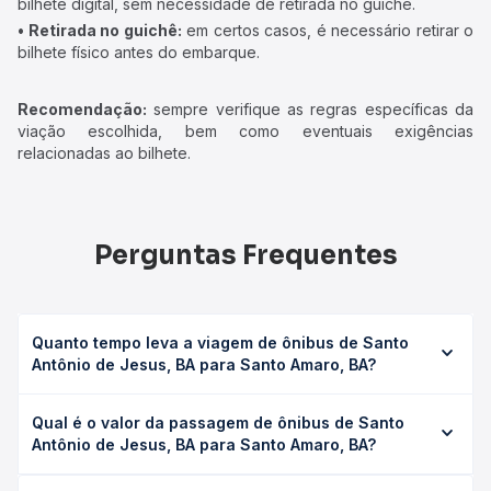
bilhete digital, sem necessidade de retirada no guichê.
• Retirada no guichê:
em certos casos, é necessário retirar o
bilhete físico antes do embarque.
Recomendação:
sempre verifique as regras específicas da
viação escolhida, bem como eventuais exigências
relacionadas ao bilhete.
Perguntas Frequentes
Quanto tempo leva a viagem de ônibus de Santo
Antônio de Jesus, BA para Santo Amaro, BA?
A viagem de ônibus de Santo Antônio de Jesus, BA para
Qual é o valor da passagem de ônibus de Santo
Santo Amaro, BA leva em média 2h 55min, podendo variar
Antônio de Jesus, BA para Santo Amaro, BA?
conforme a viação, o tipo de serviço (convencional,
executivo ou leito) e as condições de tráfego. Na Quero
O preço da passagem de ônibus de Santo Antônio de