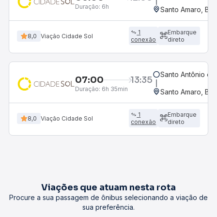
Duração:
6h
Santo Amaro, BA
1
Embarque
8,0
Viação Cidade Sol
conexão
direto
Santo Antônio de
07:00
13:35
Duração:
6h 35min
Santo Amaro, BA
1
Embarque
8,0
Viação Cidade Sol
conexão
direto
Viações que atuam nesta rota
Procure a sua passagem de ônibus selecionando a viação de
sua preferência.