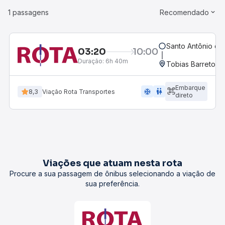
1 passagens
Recomendado
Santo Antônio de
03:20
10:00
Duração:
6h 40m
Tobias Barreto, S
Embarque
ac_unit
wc
8,3
Viação Rota Transportes
direto
Viações que atuam nesta rota
Procure a sua passagem de ônibus selecionando a viação de
sua preferência.