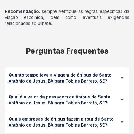
Recomendação:
sempre verifique as regras específicas da
viação escolhida, bem como eventuais exigências
relacionadas ao bilhete.
Perguntas Frequentes
Quanto tempo leva a viagem de ônibus de Santo
Antônio de Jesus, BA para Tobias Barreto, SE?
A viagem de ônibus de Santo Antônio de Jesus, BA para
Qual é o valor da passagem de ônibus de Santo
Tobias Barreto, SE leva em média 6h 40min, podendo
Antônio de Jesus, BA para Tobias Barreto, SE?
variar conforme a viação, o tipo de serviço (convencional,
executivo ou leito) e as condições de tráfego. Na Quero
O preço da passagem de ônibus de Santo Antônio de
Passagem você consulta os horários disponíveis e vê a
Quais empresas de ônibus fazem a rota de Santo
Jesus, BA para Tobias Barreto, SE custa em média R$
duração exata de cada opção na data desejada.
Antônio de Jesus, BA para Tobias Barreto, SE?
148,62 e varia conforme a data da viagem, a empresa, o
tipo de poltrona e a antecedência da compra. Na Quero