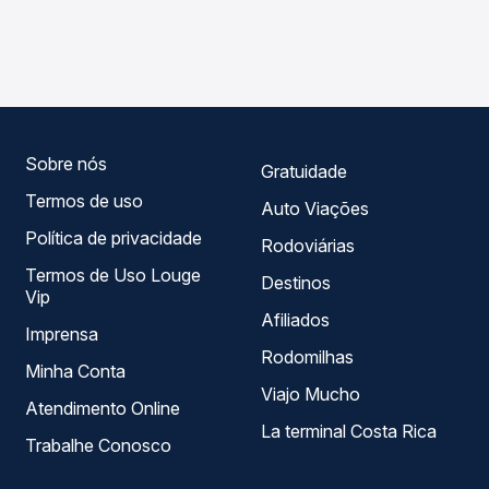
As viações Rota Transportes operam o trecho de Santo
Passagem você compara os preços de todas as viações
Antônio de Jesus, BA para Tobias Barreto, SE, com
em tempo real e garante a melhor oferta para o seu
horários variados ao longo do dia. Na Quero Passagem
roteiro.
você compara todas as opções — empresas, horários,
tipos de serviço e preços — em um só lugar e escolhe a
que melhor se encaixa na sua viagem.
Sobre nós
Gratuidade
Termos de uso
Auto Viações
Política de privacidade
Rodoviárias
Termos de Uso Louge
Destinos
Vip
Afiliados
Imprensa
Rodomilhas
Minha Conta
Viajo Mucho
Atendimento Online
La terminal Costa Rica
Trabalhe Conosco