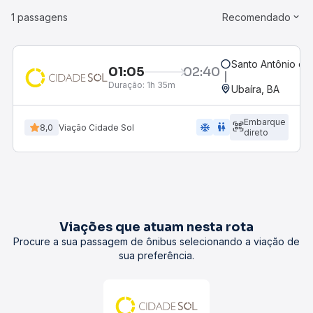
1 passagens
Recomendado
Santo Antônio de
01:05
02:40
Duração:
1h 35m
Ubaíra, BA
Embarque
ac_unit
wc
8,0
Viação Cidade Sol
direto
Viações que atuam nesta rota
Procure a sua passagem de ônibus selecionando a viação de
sua preferência.