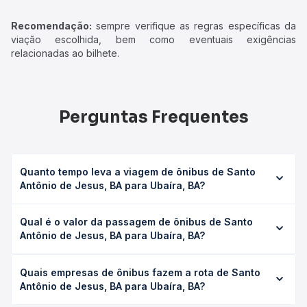
Recomendação:
sempre verifique as regras específicas da
viação escolhida, bem como eventuais exigências
relacionadas ao bilhete.
Perguntas Frequentes
Quanto tempo leva a viagem de ônibus de Santo
Antônio de Jesus, BA para Ubaíra, BA?
A viagem de ônibus de Santo Antônio de Jesus, BA para
Qual é o valor da passagem de ônibus de Santo
Ubaíra, BA leva em média 1h 35min, podendo variar
Antônio de Jesus, BA para Ubaíra, BA?
conforme a viação, o tipo de serviço (convencional,
executivo ou leito) e as condições de tráfego. Na Quero
O preço da passagem de ônibus de Santo Antônio de
Passagem você consulta os horários disponíveis e vê a
Quais empresas de ônibus fazem a rota de Santo
Jesus, BA para Ubaíra, BA custa em média R$ 29,55 e
duração exata de cada opção na data desejada.
Antônio de Jesus, BA para Ubaíra, BA?
varia conforme a data da viagem, a empresa, o tipo de
poltrona e a antecedência da compra. Na Quero