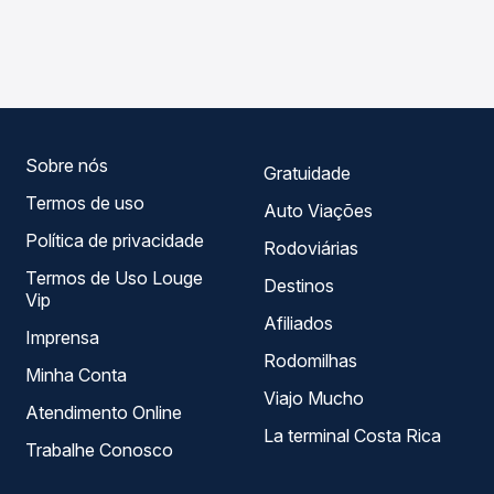
As viações Cidade Sol operam o trecho de Santo Antônio
Passagem você compara os preços de todas as viações
de Jesus, BA para Ubaíra, BA, com horários variados ao
em tempo real e garante a melhor oferta para o seu
longo do dia. Na Quero Passagem você compara todas as
roteiro.
opções — empresas, horários, tipos de serviço e preços
— em um só lugar e escolhe a que melhor se encaixa na
sua viagem.
Sobre nós
Gratuidade
Termos de uso
Auto Viações
Política de privacidade
Rodoviárias
Termos de Uso Louge
Destinos
Vip
Afiliados
Imprensa
Rodomilhas
Minha Conta
Viajo Mucho
Atendimento Online
La terminal Costa Rica
Trabalhe Conosco