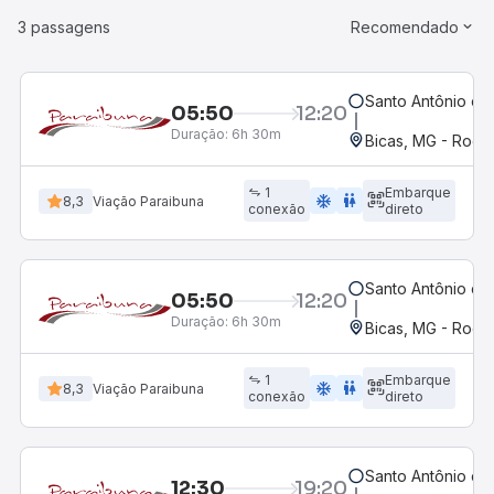
3 passagens
Recomendado
Santo Antônio de
05:50
12:20
Duração:
6h 30m
Bicas, MG - Rodov
1
Embarque
ac_unit
wc
8,3
Viação Paraibuna
conexão
direto
Santo Antônio de
05:50
12:20
Duração:
6h 30m
Bicas, MG - Rodov
1
Embarque
ac_unit
wc
8,3
Viação Paraibuna
conexão
direto
Santo Antônio de
12:30
19:20