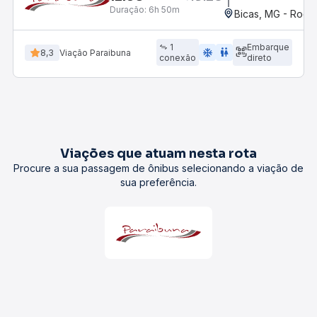
Duração:
6h 50m
Bicas, MG - Rodov
1
Embarque
ac_unit
wc
8,3
Viação Paraibuna
conexão
direto
Viações que atuam nesta rota
Procure a sua passagem de ônibus selecionando a viação de
sua preferência.