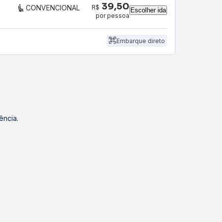
39,50
R$
CONVENCIONAL
Escolher ida
por pessoa
Embarque direto
ência.