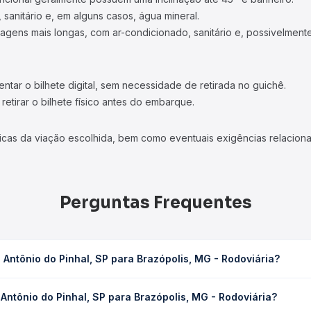
 sanitário e, em alguns casos, água mineral.
viagens mais longas, com ar-condicionado, sanitário e, possivelmente
tar o bilhete digital, sem necessidade de retirada no guichê.
etirar o bilhete físico antes do embarque.
icas da viação escolhida, bem como eventuais exigências relaciona
Perguntas Frequentes
Antônio do Pinhal, SP para Brazópolis, MG - Rodoviária?
 para Brazópolis, MG - Rodoviária leva em média 2h, podendo variar
Antônio do Pinhal, SP para Brazópolis, MG - Rodoviária?
 de tráfego. Na Quero Passagem você consulta os horários disponív