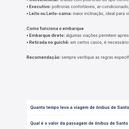
• Executivo:
poltronas confortáveis, ar-condicionado,
• Leito ou Leito-cama:
maior inclinação, ideal para 
Como funciona o embarque
• Embarque direto:
algumas viações permitem apresen
• Retirada no guichê:
em certos casos, é necessário r
Recomendação:
sempre verifique as regras específ
Quanto tempo leva a viagem de ônibus de Santo 
A viagem de ônibus de Santo Antônio do Pinhal, SP
Qual é o valor da passagem de ônibus de Santo 
(convencional, executivo ou leito) e as condições