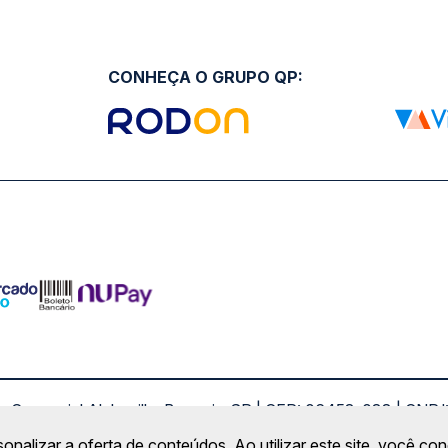
CONHEÇA O GRUPO QP:
ro Comercial Alphaville, Barueri - SP | CEP: 06453-038 | C
Copyright 2026 © QueroPassagem.com.br
sonalizar a oferta de conteúdos. Ao utilizar este site, você c