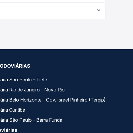
9,50 e varia conforme a data da viagem, a
ações em tempo real e garante a melhor oferta
horários variados ao longo do dia. Na Quero
e a que melhor se encaixa na sua viagem.
ODOVIÁRIAS
ária São Paulo - Tietê
ária Rio de Janeiro - Novo Rio
ria Belo Horizonte - Gov. Israel Pinheiro (Tergip)
ria Curitiba
ária São Paulo - Barra Funda
viárias