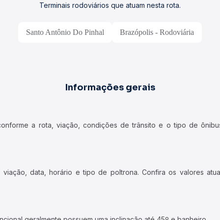
Terminais rodoviários que atuam nesta rota.
Santo Antônio Do Pinhal
Brazópolis - Rodoviária
Informações gerais
forme a rota, viação, condições de trânsito e o tipo de ônibus
iação, data, horário e tipo de poltrona. Confira os valores at
ncional geralmente possuem uma inclinação até 45º e banheiro.