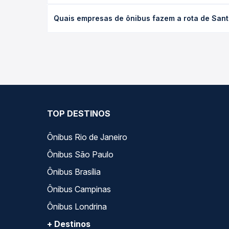
desejada.
O preço da passagem de ônibus de Santo Antônio do
Quais empresas de ônibus fazem a rota de Santo
empresa, o tipo de poltrona e a antecedência da 
para o seu roteiro.
As viações Expresso Gardenia operam o trecho de S
Passagem você compara todas as opções — empresas
TOP DESTINOS
Ônibus Rio de Janeiro
Ônibus São Paulo
Ônibus Brasília
Ônibus Campinas
Ônibus Londrina
+ Destinos