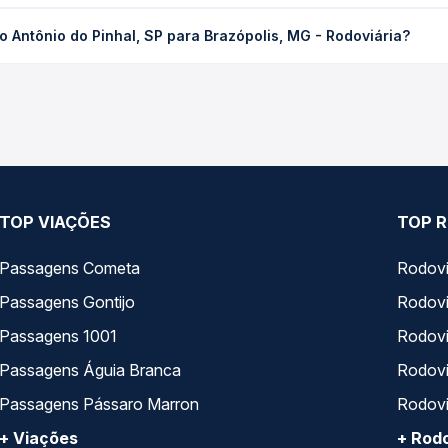
 Pinhal, SP para Brazópolis, MG - Rodoviária custa em média R$ 3
 Antônio do Pinhal, SP para Brazópolis, MG - Rodoviária?
compra. Na Quero Passagem você compara os preços de todas as vi
anto Antônio do Pinhal, SP para Brazópolis, MG - Rodoviária, com 
, horários, tipos de serviço e preços — em um só lugar e escolh
TOP VIAÇÕES
TOP R
Passagens Cometa
Rodovi
Passagens Gontijo
Rodovi
Passagens 1001
Rodoviá
Passagens Águia Branca
Rodoviá
Passagens Pássaro Marron
Rodovi
+ Viações
+ Rodo