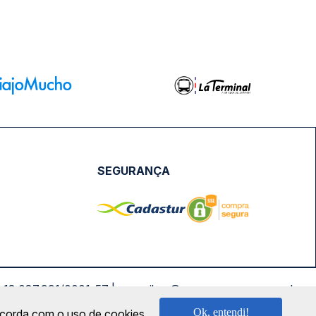
SEGURANÇA
NPJ: 18.087.991/0001-57 | saconibus@queropassagem.com.br
Ok, entendi!
oncorda com o uso de cookies.