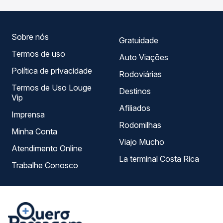
empresas, horários, tipos de serviço e preços — em um
só lugar e escolhe a que melhor se encaixa na sua
viagem.
Sobre nós
Gratuidade
Termos de uso
Auto Viações
Política de privacidade
Rodoviárias
Termos de Uso Louge
Destinos
Vip
Afiliados
Imprensa
Rodomilhas
Minha Conta
Viajo Mucho
Atendimento Online
La terminal Costa Rica
Trabalhe Conosco