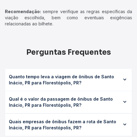
Recomendação:
sempre verifique as regras específicas da
viação escolhida, bem como eventuais exigências
relacionadas ao bilhete.
Perguntas Frequentes
Quanto tempo leva a viagem de ônibus de Santo
Inácio, PR para Florestópolis, PR?
A viagem de ônibus de Santo Inácio, PR para
Qual é o valor da passagem de ônibus de Santo
Florestópolis, PR leva em média 2h 10min, podendo variar
Inácio, PR para Florestópolis, PR?
conforme a viação, o tipo de serviço (convencional,
executivo ou leito) e as condições de tráfego. Na Quero
O preço da passagem de ônibus de Santo Inácio, PR para
Passagem você consulta os horários disponíveis e vê a
Quais empresas de ônibus fazem a rota de Santo
Florestópolis, PR custa em média R$ 30,97 e varia
duração exata de cada opção na data desejada.
Inácio, PR para Florestópolis, PR?
conforme a data da viagem, a empresa, o tipo de poltrona
e a antecedência da compra. Na Quero Passagem você