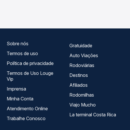
As viações Garcia operam o trecho de Santo Inácio, PR
compara os preços de todas as viações em tempo real e
para Florestópolis, PR, com horários variados ao longo do
garante a melhor oferta para o seu roteiro.
dia. Na Quero Passagem você compara todas as opções
— empresas, horários, tipos de serviço e preços — em um
só lugar e escolhe a que melhor se encaixa na sua
viagem.
Sobre nós
Gratuidade
Termos de uso
Auto Viações
Política de privacidade
Rodoviárias
Termos de Uso Louge
Destinos
Vip
Afiliados
Imprensa
Rodomilhas
Minha Conta
Viajo Mucho
Atendimento Online
La terminal Costa Rica
Trabalhe Conosco