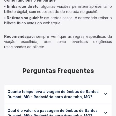
Como funciona o embarque
• Embarque direto:
algumas viações permitem apresentar o
bilhete digital, sem necessidade de retirada no guichê.
• Retirada no guichê:
em certos casos, é necessário retirar o
bilhete físico antes do embarque.
Recomendação:
sempre verifique as regras específicas da
viação escolhida, bem como eventuais exigências
relacionadas ao bilhete.
Perguntas Frequentes
Quanto tempo leva a viagem de ônibus de Santos
Dumont, MG - Rodoviária para Aracitaba, MG?
A viagem de ônibus de Santos Dumont, MG - Rodoviária
Qual é o valor da passagem de ônibus de Santos
para Aracitaba, MG leva em média 0 horas, podendo
Dumont, MG - Rodoviária para Aracitaba, MG?