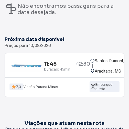
Não encontramos passagens para a
data desejada.
Próxima data disponível
Preços para 10/08/2026
Santos Dumont, M
11:45
12:30
Duração:
45min
Aracitaba, MG
Embarque
7,3
Viação Parana Minas
direto
Viações que atuam nesta rota