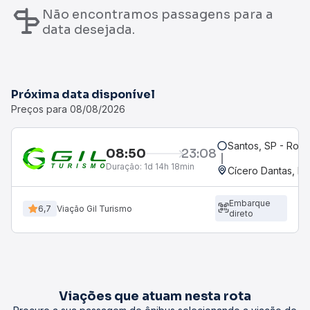
Não encontramos passagens para a
data desejada.
Próxima data disponível
Preços para 08/08/2026
Santos, SP - Rodo
08:50
23:08
Duração:
1d 14h 18min
Cícero Dantas, BA
Embarque
6,7
Viação Gil Turismo
direto
Viações que atuam nesta rota