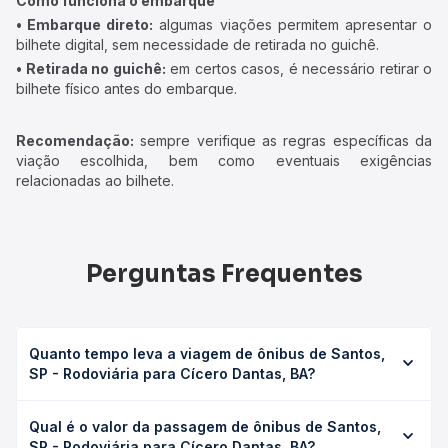
Como funciona o embarque
• Embarque direto:
algumas viações permitem apresentar o
bilhete digital, sem necessidade de retirada no guichê.
• Retirada no guichê:
em certos casos, é necessário retirar o
bilhete físico antes do embarque.
Recomendação:
sempre verifique as regras específicas da
viação escolhida, bem como eventuais exigências
relacionadas ao bilhete.
Perguntas Frequentes
Quanto tempo leva a viagem de ônibus de Santos,
SP - Rodoviária para Cícero Dantas, BA?
A viagem de ônibus de Santos, SP - Rodoviária para
Qual é o valor da passagem de ônibus de Santos,
Cícero Dantas, BA leva em média 42h, podendo variar
SP - Rodoviária para Cícero Dantas, BA?