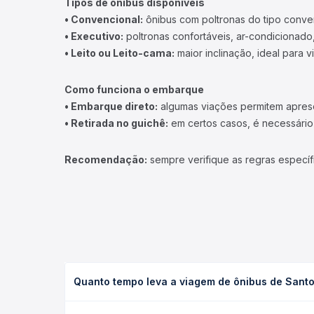
Tipos de ônibus disponíveis
• Convencional:
ônibus com poltronas do tipo conve
• Executivo:
poltronas confortáveis, ar-condicionado,
• Leito ou Leito-cama:
maior inclinação, ideal para 
Como funciona o embarque
• Embarque direto:
algumas viações permitem apresen
• Retirada no guichê:
em certos casos, é necessário r
Recomendação:
sempre verifique as regras específ
Quanto tempo leva a viagem de ônibus de Santo
A viagem de ônibus de Santos, SP - Rodoviária par