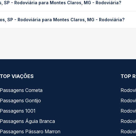
, SP - Rodoviária para Montes Claros, MG - Rodoviária?
 de tráfego. Na Quero Passagem você consulta os horários disponív
oviária para Montes Claros, MG - Rodoviária custa em média R$ 46
s, SP - Rodoviária para Montes Claros, MG - Rodoviária?
compra. Na Quero Passagem você compara os preços de todas as vi
 SP - Rodoviária para Montes Claros, MG - Rodoviária, com horário
s, tipos de serviço e preços — em um só lugar e escolhe a que me
TOP VIAÇÕES
TOP R
Passagens Cometa
Rodovi
Passagens Gontijo
Rodovi
Passagens 1001
Rodoviá
Passagens Águia Branca
Rodoviá
Passagens Pássaro Marron
Rodovi