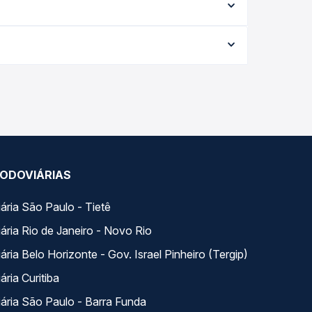
eis e vê a duração exata de cada opção na data
1,53 e varia conforme a data da viagem, a
ações em tempo real e garante a melhor oferta
s variados ao longo do dia. Na Quero Passagem
lhor se encaixa na sua viagem.
ODOVIÁRIAS
ária São Paulo - Tietê
ária Rio de Janeiro - Novo Rio
ria Belo Horizonte - Gov. Israel Pinheiro (Tergip)
ria Curitiba
ária São Paulo - Barra Funda