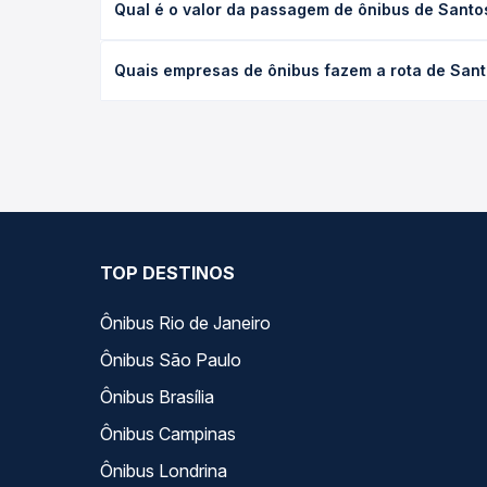
Qual é o valor da passagem de ônibus de Santos
(convencional, executivo ou leito) e as condições
desejada.
O preço da passagem de ônibus de Santos, SP - Rod
Quais empresas de ônibus fazem a rota de Santo
empresa, o tipo de poltrona e a antecedência da 
para o seu roteiro.
As viações Gil Turismo operam o trecho de Santos,
você compara todas as opções — empresas, horário
TOP DESTINOS
Ônibus Rio de Janeiro
Ônibus São Paulo
Ônibus Brasília
Ônibus Campinas
Ônibus Londrina