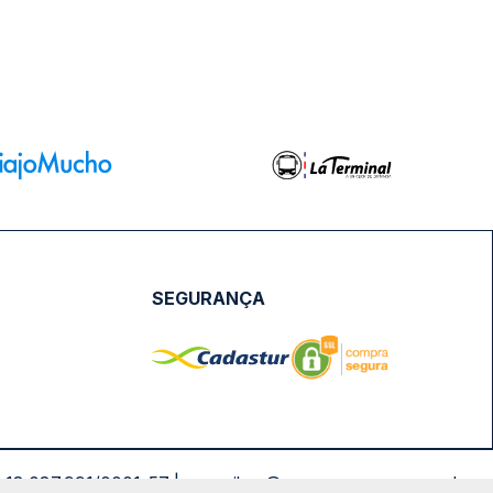
SEGURANÇA
NPJ: 18.087.991/0001-57 | saconibus@queropassagem.com.br