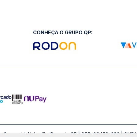
CONHEÇA O GRUPO QP:
ro Comercial Alphaville, Barueri - SP | CEP: 06453-038 | C