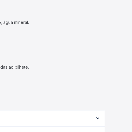
, água mineral.
das ao bilhete.
 variar conforme a viação, o tipo de serviço