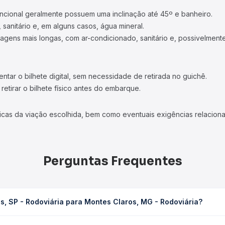
ncional geralmente possuem uma inclinação até 45º e banheiro.
 sanitário e, em alguns casos, água mineral.
viagens mais longas, com ar-condicionado, sanitário e, possivelmente
tar o bilhete digital, sem necessidade de retirada no guichê.
etirar o bilhete físico antes do embarque.
icas da viação escolhida, bem como eventuais exigências relaciona
Perguntas Frequentes
s, SP - Rodoviária para Montes Claros, MG - Rodoviária?
a Montes Claros, MG - Rodoviária leva em média 18h 24min, podendo