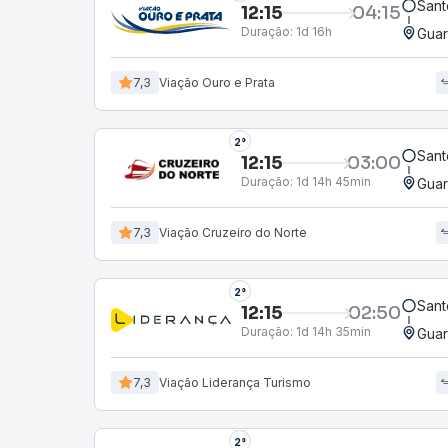
Sant
12:15
04:15
Duração:
1d 16h
Guar
7,3
Viação Ouro e Prata
2°
Sant
12:15
03:00
Duração:
1d 14h 45min
Guar
7,3
Viação Cruzeiro do Norte
2°
Sant
12:15
02:50
Duração:
1d 14h 35min
Guar
7,3
Viação Liderança Turismo
2°