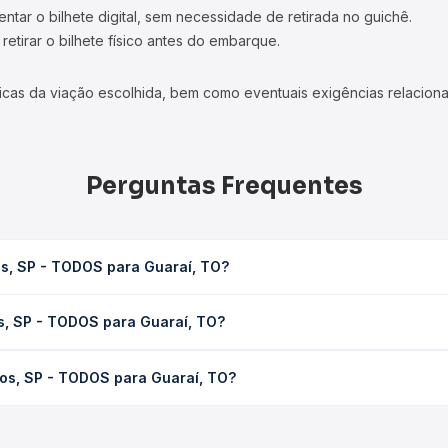
tar o bilhete digital, sem necessidade de retirada no guichê.
etirar o bilhete físico antes do embarque.
icas da viação escolhida, bem como eventuais exigências relaciona
Perguntas Frequentes
os, SP - TODOS para Guaraí, TO?
raí, TO leva em média 0 horas, podendo variar conforme a viação,
s, SP - TODOS para Guaraí, TO?
em você consulta os horários disponíveis e vê a duração exata de
DOS para Guaraí, TO custa em média não identificado e varia conf
os, SP - TODOS para Guaraí, TO?
ssagem você compara os preços de todas as viações em tempo real 
Santos, SP - TODOS para Guaraí, TO, com horários variados ao lon
e preços — em um só lugar e escolhe a que melhor se encaixa na s