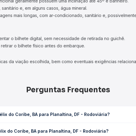
ncional geralmente possuem uma inclinação até 45º e banheiro.
 sanitário e, em alguns casos, água mineral.
viagens mais longas, com ar-condicionado, sanitário e, possivelmente
tar o bilhete digital, sem necessidade de retirada no guichê.
etirar o bilhete físico antes do embarque.
icas da viação escolhida, bem como eventuais exigências relaciona
Perguntas Frequentes
ix do Coribe, BA para Planaltina, DF - Rodoviária?
 Planaltina, DF - Rodoviária leva em média 9h 50min, podendo varia
ix do Coribe, BA para Planaltina, DF - Rodoviária?
 de tráfego. Na Quero Passagem você consulta os horários disponív