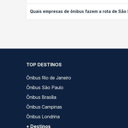
desejada.
O preço da passagem de ônibus de São Félix do Cor
Quais empresas de ônibus fazem a rota de São Fé
tipo de poltrona e a antecedência da compra. Na 
roteiro.
As viações Rápido Federal operam o trecho de São 
compara todas as opções — empresas, horários, ti
TOP DESTINOS
Ônibus Rio de Janeiro
Ônibus São Paulo
Ônibus Brasília
Ônibus Campinas
Ônibus Londrina
+ Destinos