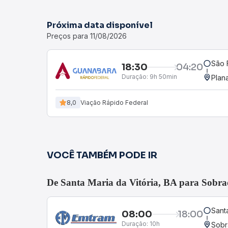
Próxima data disponível
Preços para 11/08/2026
São 
18:30
04:20
Duração:
9h 50min
Plana
8,0
Viação Rápido Federal
VOCÊ TAMBÉM PODE IR
De Santa Maria da Vitória, BA para Sobr
Santa
08:00
18:00
Duração:
10h
Sobr