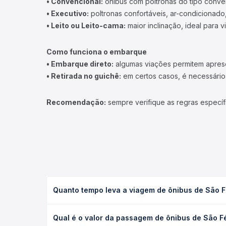
• Convencional:
ônibus com poltronas do tipo conve
• Executivo:
poltronas confortáveis, ar-condicionado,
• Leito ou Leito-cama:
maior inclinação, ideal para 
Como funciona o embarque
• Embarque direto:
algumas viações permitem apresen
• Retirada no guichê:
em certos casos, é necessário r
Recomendação:
sempre verifique as regras específ
Quanto tempo leva a viagem de ônibus de São Fél
A viagem de ônibus de São Félix do Coribe, BA para
Qual é o valor da passagem de ônibus de São Fél
(convencional, executivo ou leito) e as condições