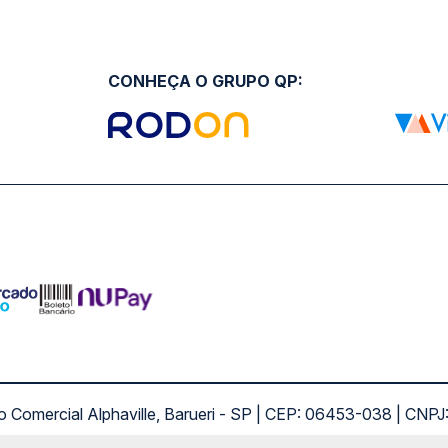
CONHEÇA O GRUPO QP:
ro Comercial Alphaville, Barueri - SP | CEP: 06453-038 | C
Copyright 2026 © QueroPassagem.com.br