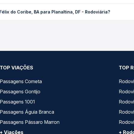
ibe, BA para Planaltina, DF - Rodoviária custa em média R$ 282,99
lix do Coribe, BA para Planaltina, DF - Rodoviária?
Quero Passagem você compara os preços de todas as viações em tem
Félix do Coribe, BA para Planaltina, DF - Rodoviária, com horário
pos de serviço e preços — em um só lugar e escolhe a que melhor 
TOP VIAÇÕES
TOP R
Passagens Cometa
Rodovi
Passagens Gontijo
Rodovi
Passagens 1001
Rodoviá
Passagens Águia Branca
Rodoviá
Passagens Pássaro Marron
Rodovi
+ Viações
+ Rodo