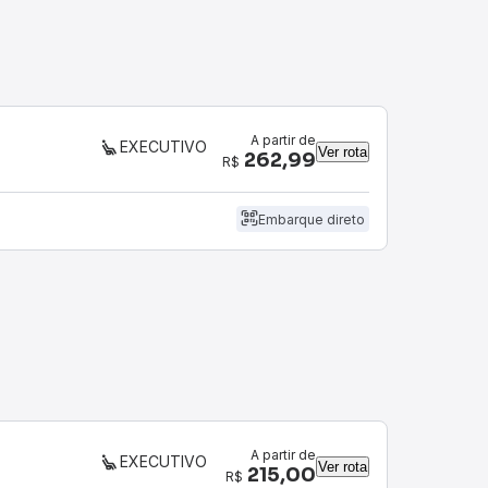
A partir de
EXECUTIVO
Ver rota
262,99
R$
Embarque direto
A partir de
EXECUTIVO
Ver rota
215,00
R$