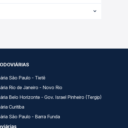
 e varia conforme a data da viagem, a empresa, o
po real e garante a melhor oferta para o seu
s variados ao longo do dia. Na Quero Passagem você
se encaixa na sua viagem.
ODOVIÁRIAS
ária São Paulo - Tietê
ária Rio de Janeiro - Novo Rio
ria Belo Horizonte - Gov. Israel Pinheiro (Tergip)
ria Curitiba
ária São Paulo - Barra Funda
viárias