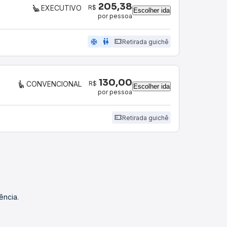
205,38
R$
EXECUTIVO
Escolher ida
por pessoa
ac_unit
wc
Retirada guichê
130,00
R$
CONVENCIONAL
Escolher ida
por pessoa
Retirada guichê
ência.