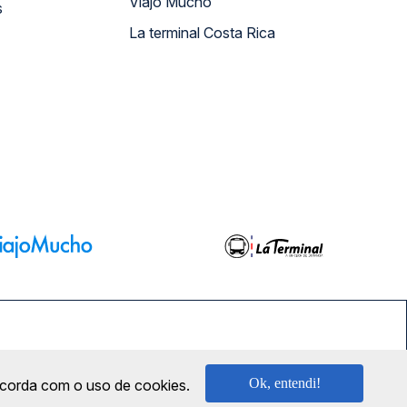
Viajo Mucho
s
La terminal Costa Rica
SEGURANÇA
Ok, entendi!
oncorda com o uso de cookies.