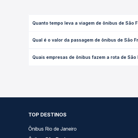
Quanto tempo leva a viagem de ônibus de São 
A viagem de ônibus de São Francisco do Guaporé, 
Qual é o valor da passagem de ônibus de São F
executivo ou leito) e as condições de tráfego. Na
O preço da passagem de ônibus de São Francisco d
Quais empresas de ônibus fazem a rota de São
poltrona e a antecedência da compra. Na Quero Pa
As viações Eucatur operam o trecho de São Franci
as opções — empresas, horários, tipos de serviço 
TOP DESTINOS
Ônibus Rio de Janeiro