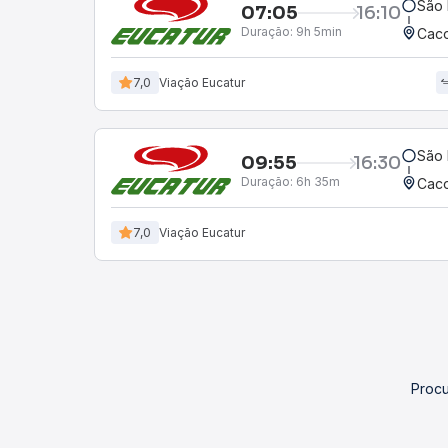
São 
07:05
16:10
Duração:
9h 5min
Caco
7,0
Viação Eucatur
São 
09:55
16:30
Duração:
6h 35m
Caco
7,0
Viação Eucatur
Procu