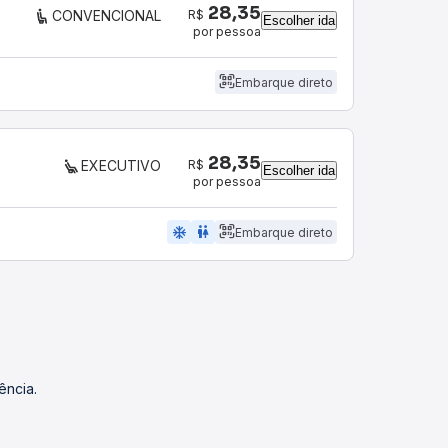
28,35
R$
CONVENCIONAL
Escolher ida
por pessoa
Embarque direto
28,35
R$
EXECUTIVO
Escolher ida
por pessoa
ac_unit
wc
Embarque direto
ência.