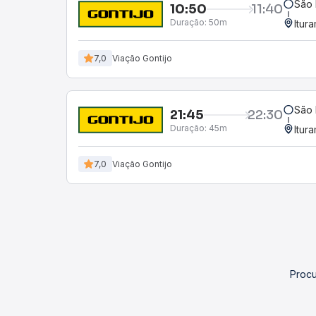
São 
10:50
11:40
Duração:
50m
Itur
7,0
Viação Gontijo
São 
21:45
22:30
Duração:
45m
Itur
7,0
Viação Gontijo
Procu