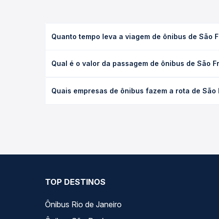
Quanto tempo leva a viagem de ônibus de São F
A viagem de ônibus de São Francisco De Sales, MG 
Qual é o valor da passagem de ônibus de São F
(convencional, executivo ou leito) e as condições
desejada.
O preço da passagem de ônibus de São Francisco D
Quais empresas de ônibus fazem a rota de São 
tipo de poltrona e a antecedência da compra. Na 
roteiro.
As viações Gontijo operam o trecho de São Francis
compara todas as opções — empresas, horários, ti
TOP DESTINOS
Ônibus Rio de Janeiro