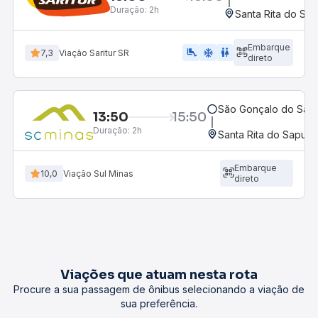
Duração:
2h
Santa Rita do Sa
Embarque
airline_seat_legroom_extra
ac_unit
WC
7,3
Viação Saritur SR
direto
São Gonçalo do Sapu
13:50
15:50
Duração:
2h
Santa Rita do Sapuca
Embarque
10,0
Viação Sul Minas
direto
Viações que atuam nesta rota
Procure a sua passagem de ônibus selecionando a viação de
sua preferência.