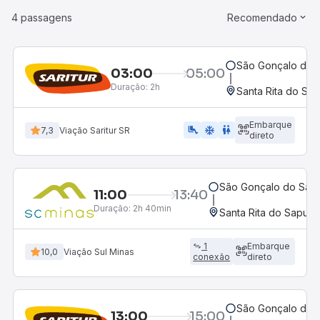
4 passagens
Recomendado
São Gonçalo do S
03:00
05:00
Duração:
2h
Santa Rita do Sa
Embarque
airline_seat_legroom_extra
ac_unit
WC
7,3
Viação Saritur SR
direto
São Gonçalo do Sapu
11:00
13:40
Duração:
2h 40min
Santa Rita do Sapuca
1
Embarque
10,0
Viação Sul Minas
conexão
direto
São Gonçalo do S
13:00
15:00