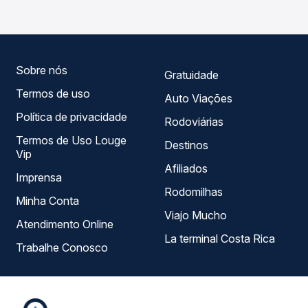
compara todas as opções — empresas, horários, tipos de
serviço e preços — em um só lugar e escolhe a que
melhor se encaixa na sua viagem.
Sobre nós
Gratuidade
Termos de uso
Auto Viações
Política de privacidade
Rodoviárias
Termos de Uso Louge
Destinos
Vip
Afiliados
Imprensa
Rodomilhas
Minha Conta
Viajo Mucho
Atendimento Online
La terminal Costa Rica
Trabalhe Conosco