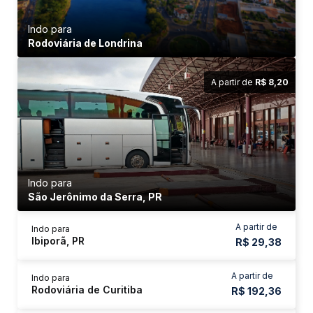
Indo para
Rodoviária de Londrina
A partir de
R$ 8,20
Indo para
São Jerônimo da Serra, PR
A partir de
Indo para
Ibiporã, PR
R$ 29,38
A partir de
Indo para
Rodoviária de Curitiba
R$ 192,36