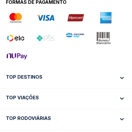
FORMAS DE PAGAMENTO
TOP DESTINOS
TOP VIAÇÕES
Ônibus Rio de Janeiro
Ônibus São Paulo
TOP RODOVIÁRIAS
Ônibus São Paulo
Passagens Cometa
Ônibus Brasília
Passagens Gontijo