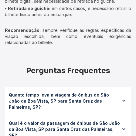
bilhete digital, sem necessidade de retirada no guichê.
• Retirada no guichê:
em certos casos, é necessário retirar o
bilhete físico antes do embarque.
Recomendação:
sempre verifique as regras específicas da
viação escolhida, bem como eventuais exigências
relacionadas ao bilhete.
Perguntas Frequentes
Quanto tempo leva a viagem de ônibus de São
João da Boa Vista, SP para Santa Cruz das
Palmeiras, SP?
A viagem de ônibus de São João da Boa Vista, SP para
Qual é o valor da passagem de ônibus de São João
Santa Cruz das Palmeiras, SP leva em média 1h 30min,
da Boa Vista, SP para Santa Cruz das Palmeiras,
podendo variar conforme a viação, o tipo de serviço
SP?