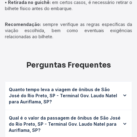
• Retirada no guichê:
em certos casos, é necessário retirar o
bilhete físico antes do embarque.
Recomendação:
sempre verifique as regras específicas da
viação escolhida, bem como eventuais exigências
relacionadas ao bilhete.
Perguntas Frequentes
Quanto tempo leva a viagem de ônibus de São
José do Rio Preto, SP - Terminal Gov. Laudo Natel
para Auriflama, SP?
A viagem de ônibus de São José do Rio Preto, SP -
Qual é o valor da passagem de ônibus de São José
Terminal Gov. Laudo Natel para Auriflama, SP leva em
do Rio Preto, SP - Terminal Gov. Laudo Natel para
média 2h 55min, podendo variar conforme a viação, o tipo
Auriflama, SP?
de serviço (convencional, executivo ou leito) e as