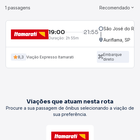
1 passagens
Recomendado
São José do Rio P
19:00
21:55
Duração:
2h 55m
Auriflama, SP
Embarque
8,3
Viação Expresso Itamarati
direto
Viações que atuam nesta rota
Procure a sua passagem de ônibus selecionando a viação de
sua preferência.