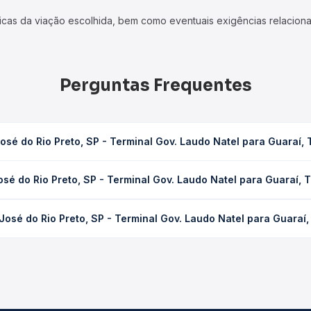
icas da viação escolhida, bem como eventuais exigências relaciona
Perguntas Frequentes
sé do Rio Preto, SP - Terminal Gov. Laudo Natel para Guaraí,
 Terminal Gov. Laudo Natel para Guaraí, TO leva em média 26h 58mi
sé do Rio Preto, SP - Terminal Gov. Laudo Natel para Guaraí, 
ondições de tráfego. Na Quero Passagem você consulta os horários 
 Preto, SP - Terminal Gov. Laudo Natel para Guaraí, TO custa em 
osé do Rio Preto, SP - Terminal Gov. Laudo Natel para Guaraí
dência da compra. Na Quero Passagem você compara os preços de t
ram o trecho de São José do Rio Preto, SP - Terminal Gov. Laudo Na
as as opções — empresas, horários, tipos de serviço e preços — 