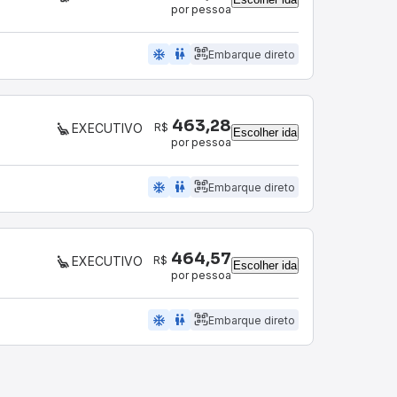
por pessoa
ac_unit
wc
Embarque direto
463,28
R$
EXECUTIVO
Escolher ida
por pessoa
ac_unit
wc
Embarque direto
464,57
R$
EXECUTIVO
Escolher ida
por pessoa
ac_unit
wc
Embarque direto