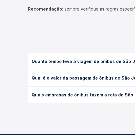
Recomendação:
sempre verifique as regras específ
Quanto tempo leva a viagem de ônibus de São Jo
A viagem de ônibus de São José do Rio Preto, SP -
Qual é o valor da passagem de ônibus de São Jo
serviço (convencional, executivo ou leito) e as c
data desejada.
O preço da passagem de ônibus de São José do Rio
Quais empresas de ônibus fazem a rota de São J
viagem, a empresa, o tipo de poltrona e a antece
oferta para o seu roteiro.
As viações Lopestur, Satélite Norte, Roderotas ope
longo do dia. Na Quero Passagem você compara tod
na sua viagem.