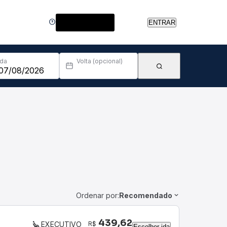
Central de Ajuda
ENTRAR
Ida
Volta (opcional)
Ordenar por:
Recomendado
439,62
R$
EXECUTIVO
Escolher ida