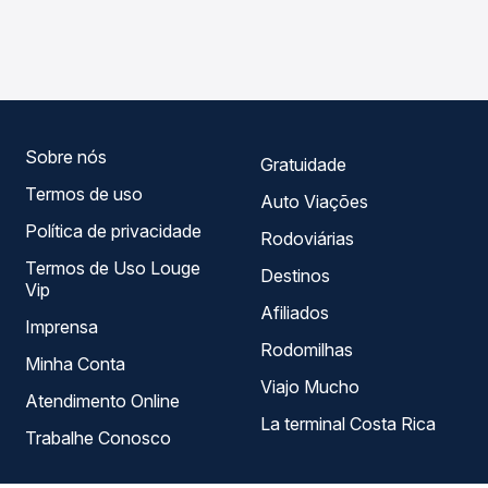
compara os preços de todas as viações em tempo real e
Rio Preto, SP - Terminal Gov. Laudo Natel para Nova
garante a melhor oferta para o seu roteiro.
Esperança, PR, com horários variados ao longo do dia. Na
Quero Passagem você compara todas as opções —
empresas, horários, tipos de serviço e preços — em um
só lugar e escolhe a que melhor se encaixa na sua
viagem.
Sobre nós
Gratuidade
Termos de uso
Auto Viações
Política de privacidade
Rodoviárias
Termos de Uso Louge
Destinos
Vip
Afiliados
Imprensa
Rodomilhas
Minha Conta
Viajo Mucho
Atendimento Online
La terminal Costa Rica
Trabalhe Conosco