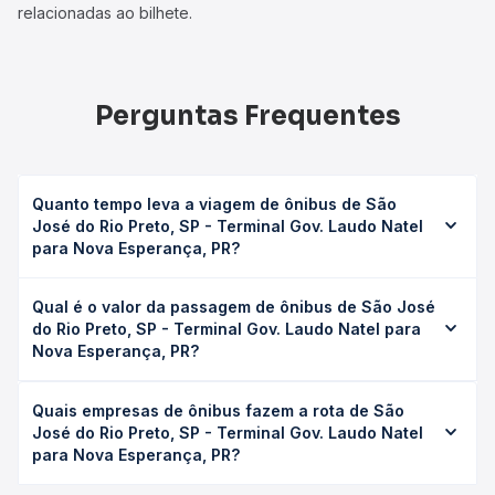
relacionadas ao bilhete.
Perguntas Frequentes
Quanto tempo leva a viagem de ônibus de São
José do Rio Preto, SP - Terminal Gov. Laudo Natel
para Nova Esperança, PR?
A viagem de ônibus de São José do Rio Preto, SP -
Qual é o valor da passagem de ônibus de São José
Terminal Gov. Laudo Natel para Nova Esperança, PR leva
do Rio Preto, SP - Terminal Gov. Laudo Natel para
em média 13h 25min, podendo variar conforme a viação, o
Nova Esperança, PR?
tipo de serviço (convencional, executivo ou leito) e as
condições de tráfego. Na Quero Passagem você consulta
O preço da passagem de ônibus de São José do Rio
os horários disponíveis e vê a duração exata de cada
Quais empresas de ônibus fazem a rota de São
Preto, SP - Terminal Gov. Laudo Natel para Nova
opção na data desejada.
José do Rio Preto, SP - Terminal Gov. Laudo Natel
Esperança, PR custa em média R$ 250,26 e varia
para Nova Esperança, PR?
conforme a data da viagem, a empresa, o tipo de poltrona
e a antecedência da compra. Na Quero Passagem você
As viações Andorinha operam o trecho de São José do