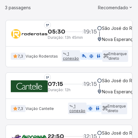
3 passagens
Recomendado
1°
São José do Rio P
05:30
19:15
Duração:
13h 45min
Nova Esperança,
1
Embarque
airline_seat_legroom_extra
ac_unit
WC
7,3
Viação Roderotas
conexão
direto
1°
São José do Rio P
07:15
19:15
Duração:
12h
Nova Esperança,
1
Embarque
ac_unit
wc
7,3
Viação Cantelle
conexão
direto
São José do Rio P
22:50
12:15