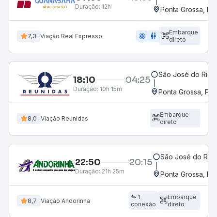
Duração:
12h
Ponta Grossa, PR 
Embarque
ac_unit
wc
7,3
Viação Real Expresso
direto
São José do Rio P
18:10
04:25
Duração:
10h 15m
Ponta Grossa, PR 
Embarque
8,0
Viação Reunidas
direto
São José do Rio P
22:50
20:15
Duração:
21h 25m
Ponta Grossa, PR 
1
Embarque
8,7
Viação Andorinha
conexão
direto