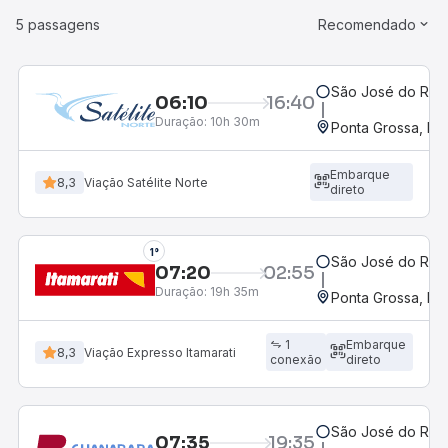
5 passagens
Recomendado
São José do Rio P
06:10
16:40
Duração:
10h 30m
Ponta Grossa, PR 
Embarque
8,3
Viação Satélite Norte
direto
1°
São José do Rio P
07:20
02:55
Duração:
19h 35m
Ponta Grossa, PR 
1
Embarque
8,3
Viação Expresso Itamarati
conexão
direto
São José do Rio P
07:35
19:35