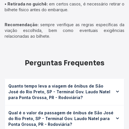
• Retirada no guichê:
em certos casos, é necessário retirar o
bilhete físico antes do embarque.
Recomendação:
sempre verifique as regras específicas da
viação escolhida, bem como eventuais exigências
relacionadas ao bilhete.
Perguntas Frequentes
Quanto tempo leva a viagem de ônibus de São
José do Rio Preto, SP - Terminal Gov. Laudo Natel
para Ponta Grossa, PR - Rodoviária?
A viagem de ônibus de São José do Rio Preto, SP -
Qual é o valor da passagem de ônibus de São José
Terminal Gov. Laudo Natel para Ponta Grossa, PR -
do Rio Preto, SP - Terminal Gov. Laudo Natel para
Rodoviária leva em média 12h 35min, podendo variar
Ponta Grossa, PR - Rodoviária?
conforme a viação, o tipo de serviço (convencional,