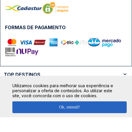
FORMAS DE PAGAMENTO
TOP DESTINOS
Ônibus Rio de Janeiro
Utilizamos cookies para melhorar sua experiência e
TOP VIAÇÕES
personalizar a oferta de conteúdos. Ao utilizar este
Ônibus São Paulo
site, você concorda com o uso de cookies.
Passagens Cometa
Ônibus Brasília
TOP RODOVIÁRIAS
Ok, entendi!
Passagens Gontijo
Ônibus Campinas
Rodoviária São Paulo - Tietê
Passagens 1001
Ônibus Londrina
Rodoviária Rio de Janeiro - Novo Rio
Passagens Águia Branca