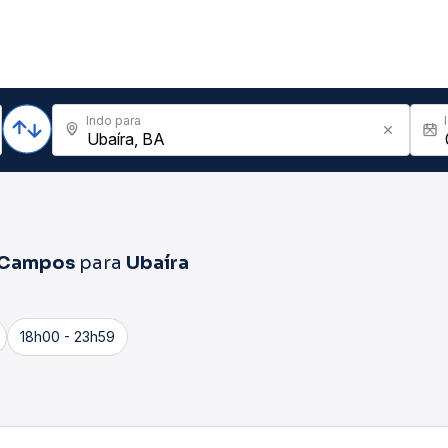
Indo para
 Campos
para
Ubaíra
18h00 - 23h59