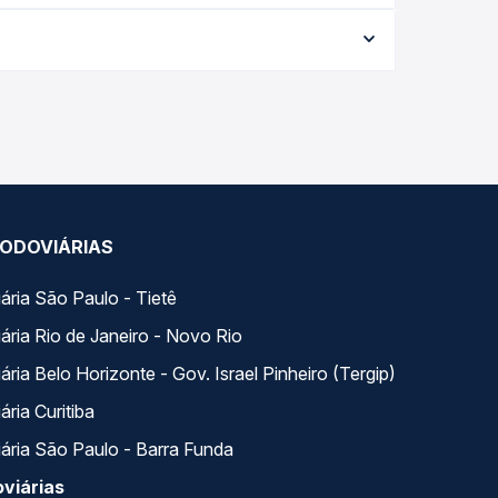
e varia conforme a data da viagem, a empresa, o
po real e garante a melhor oferta para o seu
s ao longo do dia. Na Quero Passagem você
se encaixa na sua viagem.
ODOVIÁRIAS
ária São Paulo - Tietê
ária Rio de Janeiro - Novo Rio
ria Belo Horizonte - Gov. Israel Pinheiro (Tergip)
ria Curitiba
ária São Paulo - Barra Funda
viárias