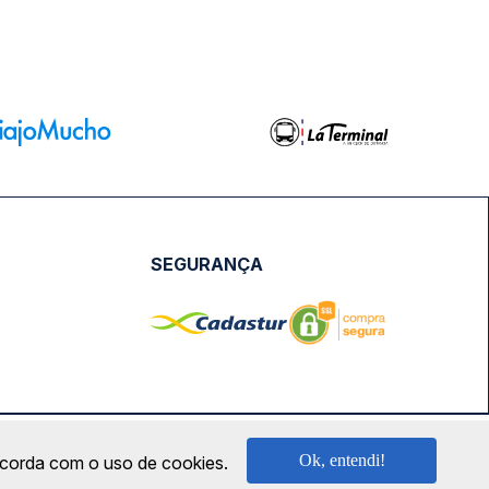
SEGURANÇA
NPJ: 18.087.991/0001-57 | saconibus@queropassagem.com.br
Ok, entendi!
oncorda com o uso de cookies.