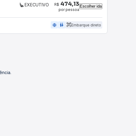
474,13
R$
EXECUTIVO
Escolher ida
por pessoa
ac_unit
wc
Embarque direto
ência.