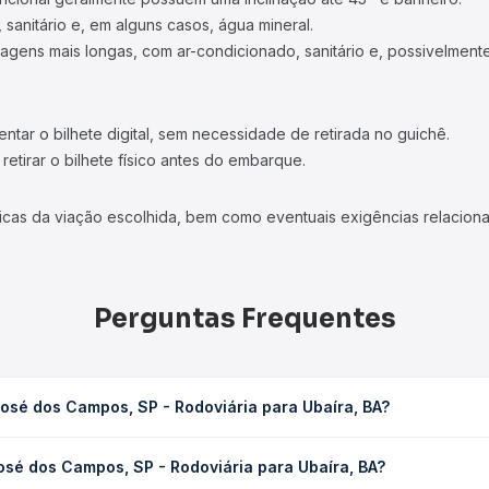
 sanitário e, em alguns casos, água mineral.
viagens mais longas, com ar-condicionado, sanitário e, possivelmente
tar o bilhete digital, sem necessidade de retirada no guichê.
etirar o bilhete físico antes do embarque.
icas da viação escolhida, bem como eventuais exigências relaciona
Perguntas Frequentes
osé dos Campos, SP - Rodoviária para Ubaíra, BA?
odoviária para Ubaíra, BA leva em média 31h, podendo variar conf
osé dos Campos, SP - Rodoviária para Ubaíra, BA?
 Quero Passagem você consulta os horários disponíveis e vê a dur