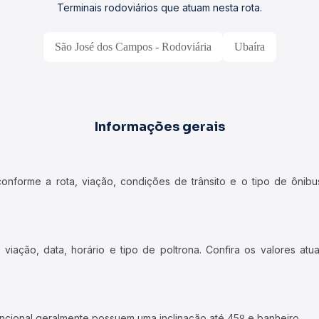
Terminais rodoviários que atuam nesta rota.
São José dos Campos - Rodoviária
Ubaíra
Informações gerais
forme a rota, viação, condições de trânsito e o tipo de ônibus
iação, data, horário e tipo de poltrona. Confira os valores at
ncional geralmente possuem uma inclinação até 45º e banheiro.