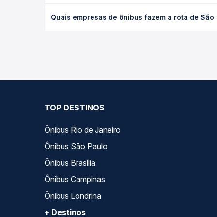
O preço da passagem de ônibus de São José dos Ca
Quais empresas de ônibus fazem a rota de São 
tipo de poltrona e a antecedência da compra. Na 
roteiro.
As viações Emtram operam o trecho de São José do
compara todas as opções — empresas, horários, ti
TOP DESTINOS
Ônibus Rio de Janeiro
Ônibus São Paulo
Ônibus Brasília
Ônibus Campinas
Ônibus Londrina
+ Destinos