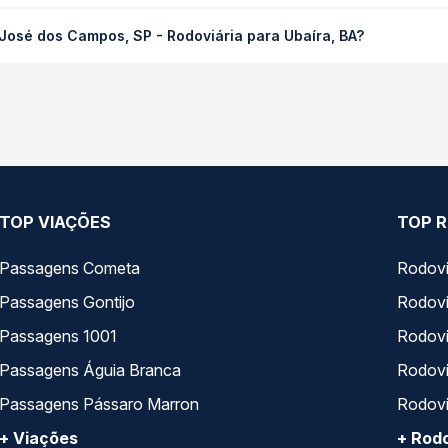
mpos, SP - Rodoviária para Ubaíra, BA custa em média R$ 467,63 
José dos Campos, SP - Rodoviária para Ubaíra, BA?
Quero Passagem você compara os preços de todas as viações em tem
s Campos, SP - Rodoviária para Ubaíra, BA, com horários variado
pos de serviço e preços — em um só lugar e escolhe a que melhor 
TOP VIAÇÕES
TOP R
Passagens Cometa
Rodovi
Passagens Gontijo
Rodovi
Passagens 1001
Rodoviá
Passagens Águia Branca
Rodoviá
Passagens Pássaro Marron
Rodovi
+ Viações
+ Rodo