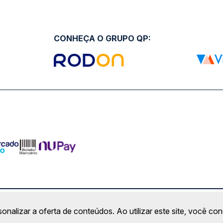
CONHEÇA O GRUPO QP:
ro Comercial Alphaville, Barueri - SP | CEP: 06453-038 | C
sonalizar a oferta de conteúdos. Ao utilizar este site, você c
Copyright 2026 © QueroPassagem.com.br