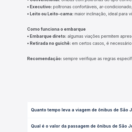
• Executivo:
poltronas confortáveis, ar-condicionado,
• Leito ou Leito-cama:
maior inclinação, ideal para 
Como funciona o embarque
• Embarque direto:
algumas viações permitem apresen
• Retirada no guichê:
em certos casos, é necessário r
Recomendação:
sempre verifique as regras específ
Quanto tempo leva a viagem de ônibus de São J
A viagem de ônibus de São José dos Campos, SP - R
Qual é o valor da passagem de ônibus de São J
executivo ou leito) e as condições de tráfego. Na