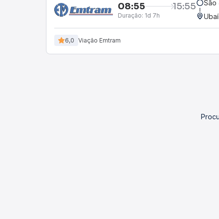
São 
08:55
15:55
Duração:
1d 7h
Ubaí
6,0
Viação Emtram
Procu