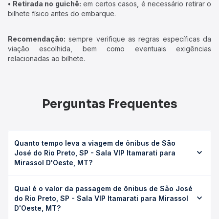
• Retirada no guichê:
em certos casos, é necessário retirar o
bilhete físico antes do embarque.
Recomendação:
sempre verifique as regras específicas da
viação escolhida, bem como eventuais exigências
relacionadas ao bilhete.
Perguntas Frequentes
Quanto tempo leva a viagem de ônibus de São
José do Rio Preto, SP - Sala VIP Itamarati para
Mirassol D'Oeste, MT?
A viagem de ônibus de São José do Rio Preto, SP - Sala
Qual é o valor da passagem de ônibus de São José
VIP Itamarati para Mirassol D'Oeste, MT leva em média 24h
do Rio Preto, SP - Sala VIP Itamarati para Mirassol
49min, podendo variar conforme a viação, o tipo de
D'Oeste, MT?
serviço (convencional, executivo ou leito) e as condições