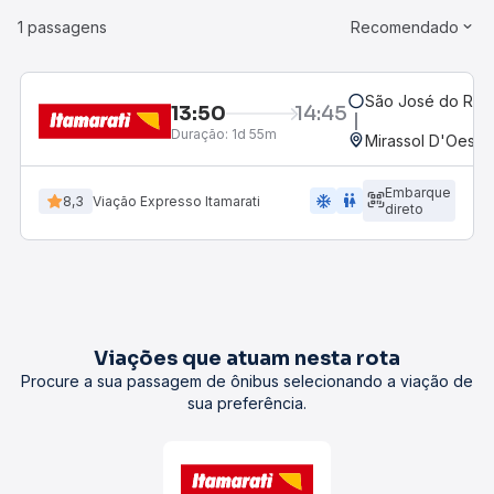
1 passagens
Recomendado
São José do Rio P
13:50
14:45
Duração:
1d 55m
Mirassol D'Oeste
Embarque
ac_unit
wc
8,3
Viação Expresso Itamarati
direto
Viações que atuam nesta rota
Procure a sua passagem de ônibus selecionando a viação de
sua preferência.