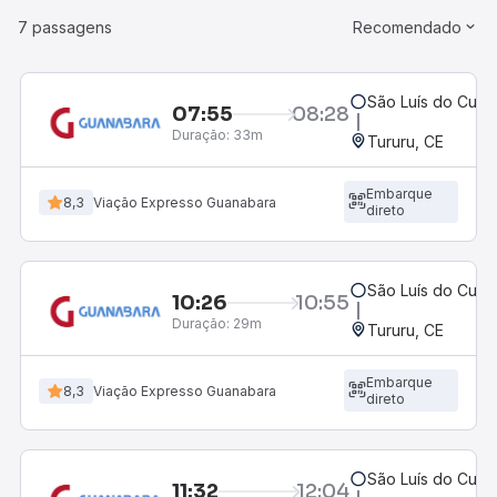
7 passagens
Recomendado
São Luís do Curu
07:55
08:28
Duração:
33m
Tururu, CE
Embarque
8,3
Viação Expresso Guanabara
direto
São Luís do Curu
10:26
10:55
Duração:
29m
Tururu, CE
Embarque
8,3
Viação Expresso Guanabara
direto
São Luís do Curu
11:32
12:04