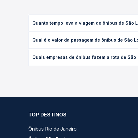
Quanto tempo leva a viagem de ônibus de São 
A viagem de ônibus de São Lourenço do Oeste, SC 
Qual é o valor da passagem de ônibus de São 
(convencional, executivo ou leito) e as condições
desejada.
O preço da passagem de ônibus de São Lourenço d
Quais empresas de ônibus fazem a rota de São
o tipo de poltrona e a antecedência da compra. N
roteiro.
As viações Brasil Sul operam o trecho de São Lou
compara todas as opções — empresas, horários, ti
TOP DESTINOS
Ônibus Rio de Janeiro