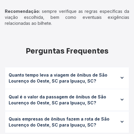
Recomendação:
sempre verifique as regras específicas da
viação escolhida, bem como eventuais exigências
relacionadas ao bilhete.
Perguntas Frequentes
Quanto tempo leva a viagem de ônibus de São
Lourenço do Oeste, SC para Ipuaçu, SC?
A viagem de ônibus de São Lourenço do Oeste, SC para
Qual é o valor da passagem de ônibus de São
Ipuaçu, SC leva em média 1h 15min, podendo variar
Lourenço do Oeste, SC para Ipuaçu, SC?
conforme a viação, o tipo de serviço (convencional,
executivo ou leito) e as condições de tráfego. Na Quero
O preço da passagem de ônibus de São Lourenço do
Passagem você consulta os horários disponíveis e vê a
Quais empresas de ônibus fazem a rota de São
Oeste, SC para Ipuaçu, SC custa em média R$ 31,98 e
duração exata de cada opção na data desejada.
Lourenço do Oeste, SC para Ipuaçu, SC?
varia conforme a data da viagem, a empresa, o tipo de
poltrona e a antecedência da compra. Na Quero