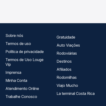
As viações Real Transportes operam o trecho de São
Passagem você compara os preços de todas as viações
Lourenço do Oeste, SC para Ipuaçu, SC, com horários
em tempo real e garante a melhor oferta para o seu
variados ao longo do dia. Na Quero Passagem você
roteiro.
compara todas as opções — empresas, horários, tipos de
serviço e preços — em um só lugar e escolhe a que
melhor se encaixa na sua viagem.
Sobre nós
Gratuidade
Termos de uso
Auto Viações
Política de privacidade
Rodoviárias
Termos de Uso Louge
Destinos
Vip
Afiliados
Imprensa
Rodomilhas
Minha Conta
Viajo Mucho
Atendimento Online
La terminal Costa Rica
Trabalhe Conosco