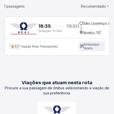
1 passagens
Recomendado
São Lourenço do 
18:35
19:50
Duração:
1h 15m
Ipuaçu, SC
Embarque
7,7
Viação Real Transportes
direto
Viações que atuam nesta rota
Procure a sua passagem de ônibus selecionando a viação de
sua preferência.