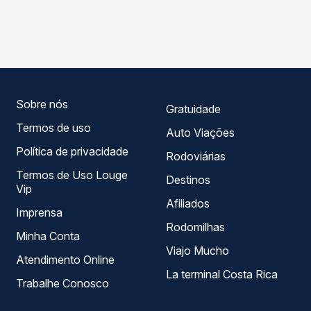
As viações Litorânea operam o trecho de São Luís, MA -
Passagem você compara os preços de todas as viações
TODOS para Buriti Bravo, MA, com horários variados ao
em tempo real e garante a melhor oferta para o seu
longo do dia. Na Quero Passagem você compara todas as
roteiro.
opções — empresas, horários, tipos de serviço e preços
— em um só lugar e escolhe a que melhor se encaixa na
sua viagem.
Sobre nós
Gratuidade
Termos de uso
Auto Viações
Política de privacidade
Rodoviárias
Termos de Uso Louge
Destinos
Vip
Afiliados
Imprensa
Rodomilhas
Minha Conta
Viajo Mucho
Atendimento Online
La terminal Costa Rica
Trabalhe Conosco