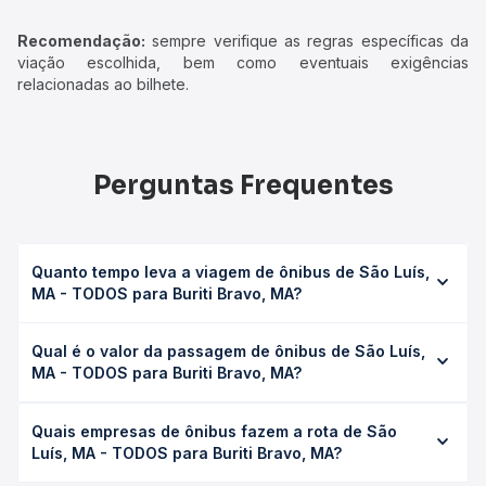
Recomendação:
sempre verifique as regras específicas da
viação escolhida, bem como eventuais exigências
relacionadas ao bilhete.
Perguntas Frequentes
Quanto tempo leva a viagem de ônibus de São Luís,
MA - TODOS para Buriti Bravo, MA?
A viagem de ônibus de São Luís, MA - TODOS para Buriti
Qual é o valor da passagem de ônibus de São Luís,
Bravo, MA leva em média 10h, podendo variar conforme a
MA - TODOS para Buriti Bravo, MA?
viação, o tipo de serviço (convencional, executivo ou
leito) e as condições de tráfego. Na Quero Passagem
O preço da passagem de ônibus de São Luís, MA -
você consulta os horários disponíveis e vê a duração
Quais empresas de ônibus fazem a rota de São
TODOS para Buriti Bravo, MA custa em média R$ 117,00 e
exata de cada opção na data desejada.
Luís, MA - TODOS para Buriti Bravo, MA?
varia conforme a data da viagem, a empresa, o tipo de
poltrona e a antecedência da compra. Na Quero