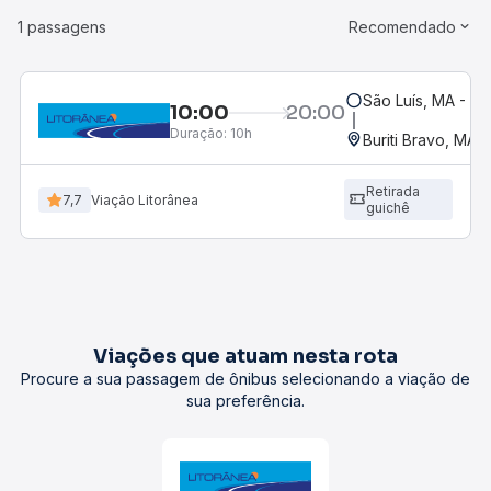
1 passagens
Recomendado
São Luís, MA - Ro
10:00
20:00
Duração:
10h
Buriti Bravo, MA
Retirada
7,7
Viação Litorânea
guichê
Viações que atuam nesta rota
Procure a sua passagem de ônibus selecionando a viação de
sua preferência.