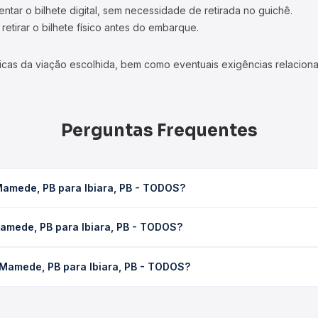
tar o bilhete digital, sem necessidade de retirada no guichê.
etirar o bilhete físico antes do embarque.
icas da viação escolhida, bem como eventuais exigências relaciona
Perguntas Frequentes
Mamede, PB para Ibiara, PB - TODOS?
, PB - TODOS leva em média 0 horas, podendo variar conforme a vi
amede, PB para Ibiara, PB - TODOS?
sagem você consulta os horários disponíveis e vê a duração exata
para Ibiara, PB - TODOS custa em média não identificado e varia 
 Mamede, PB para Ibiara, PB - TODOS?
ssagem você compara os preços de todas as viações em tempo real 
São Mamede, PB para Ibiara, PB - TODOS, com horários variados a
rviço e preços — em um só lugar e escolhe a que melhor se encaix