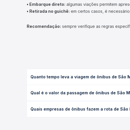
• Embarque direto:
algumas viações permitem apresen
• Retirada no guichê:
em certos casos, é necessário r
Recomendação:
sempre verifique as regras específ
Quanto tempo leva a viagem de ônibus de São 
A viagem de ônibus de São Mamede, PB para Ibiara
Qual é o valor da passagem de ônibus de São M
ou leito) e as condições de tráfego. Na Quero Pas
O preço da passagem de ônibus de São Mamede, PB 
Quais empresas de ônibus fazem a rota de São
poltrona e a antecedência da compra. Na Quero Pa
As viações não identificadas operam o trecho de 
todas as opções — empresas, horários, tipos de se