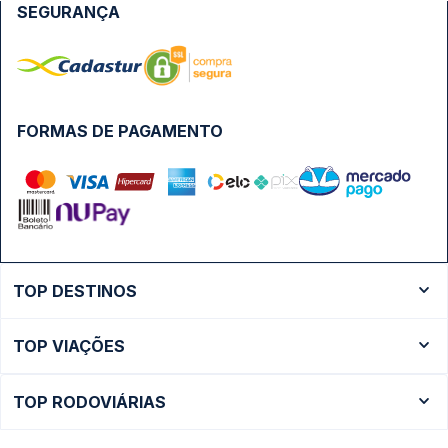
SEGURANÇA
FORMAS DE PAGAMENTO
TOP DESTINOS
Ônibus Rio de Janeiro
TOP VIAÇÕES
Ônibus São Paulo
Passagens Cometa
Ônibus Brasília
TOP RODOVIÁRIAS
Passagens Gontijo
Ônibus Campinas
Rodoviária São Paulo - Tietê
Passagens 1001