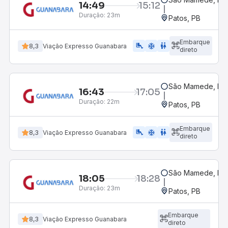
14:49
15:12
Duração:
23m
Patos, PB
Embarque
airline_seat_legroom_extra
ac_unit
wc
8,3
Viação Expresso Guanabara
direto
São Mamede, PB
16:43
17:05
Duração:
22m
Patos, PB
Embarque
airline_seat_legroom_extra
ac_unit
WC
8,3
Viação Expresso Guanabara
direto
São Mamede, PB
18:05
18:28
Duração:
23m
Patos, PB
Embarque
8,3
Viação Expresso Guanabara
direto