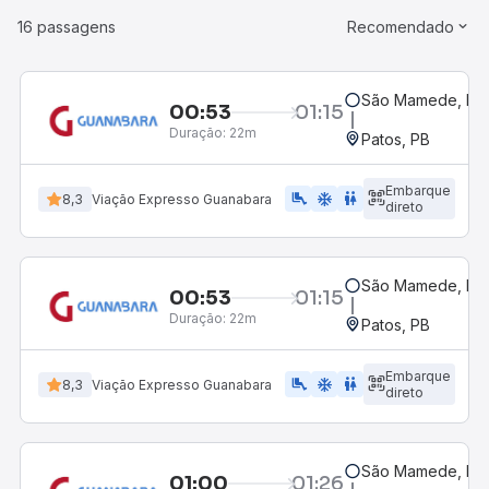
16 passagens
Recomendado
São Mamede, PB
00:53
01:15
Duração:
22m
Patos, PB
Embarque
airline_seat_legroom_extra
ac_unit
WC
8,3
Viação Expresso Guanabara
direto
São Mamede, PB
00:53
01:15
Duração:
22m
Patos, PB
Embarque
airline_seat_legroom_extra
ac_unit
WC
8,3
Viação Expresso Guanabara
direto
São Mamede, PB
01:00
01:26