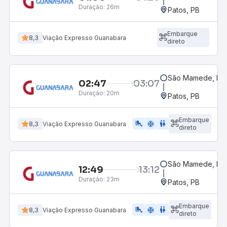
Duração:
26m
Patos, PB
Embarque
8,3
Viação Expresso Guanabara
direto
São Mamede, PB
02:47
03:07
Duração:
20m
Patos, PB
Embarque
airline_seat_legroom_extra
ac_unit
WC
8,3
Viação Expresso Guanabara
direto
São Mamede, PB
12:49
13:12
Duração:
23m
Patos, PB
Embarque
airline_seat_legroom_extra
ac_unit
WC
8,3
Viação Expresso Guanabara
direto