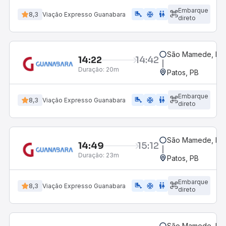
Embarque
airline_seat_legroom_extra
ac_unit
WC
8,3
Viação Expresso Guanabara
direto
São Mamede, PB
14:22
14:42
Duração:
20m
Patos, PB
Embarque
airline_seat_legroom_extra
ac_unit
WC
8,3
Viação Expresso Guanabara
direto
São Mamede, PB
14:49
15:12
Duração:
23m
Patos, PB
Embarque
airline_seat_legroom_extra
ac_unit
wc
8,3
Viação Expresso Guanabara
direto
São Mamede, PB