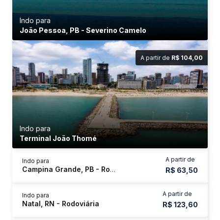
Indo para
João Pessoa, PB - Severino Camelo
A partir de
R$ 104,00
Indo para
Terminal João Thomé
A partir de
Indo para
Campina Grande, PB - Rodoviária
R$ 63,50
A partir de
Indo para
Natal, RN - Rodoviária
R$ 123,60