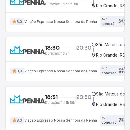
Duração:
1d 5h 59m
Rio Grande, RS - 
1
Em
8,0
Viação Expresso Nossa Senhora da Penha
conexão
dir
São Mateus do Su
18:30
20:30
Duração:
1d 2h
Rio Grande, RS - 
1
Em
8,0
Viação Expresso Nossa Senhora da Penha
conexão
dir
São Mateus do Su
18:31
20:30
Duração:
1d 1h 59m
Rio Grande, RS - 
1
Em
8,0
Viação Expresso Nossa Senhora da Penha
conexão
dir