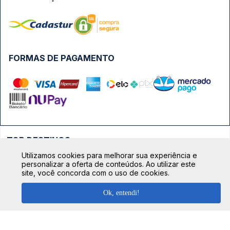
FORMAS DE PAGAMENTO
TOP DESTINOS
Utilizamos cookies para melhorar sua experiência e
Ônibus Rio de Janeiro
personalizar a oferta de conteúdos. Ao utilizar este
TOP VIAÇÕES
site, você concorda com o uso de cookies.
Ônibus São Paulo
Passagens Cometa
Ônibus Brasília
Ok, entendi!
TOP RODOVIÁRIAS
Passagens Gontijo
Ônibus Campinas
Rodoviária São Paulo - Tietê
Passagens 1001
Ônibus Londrina