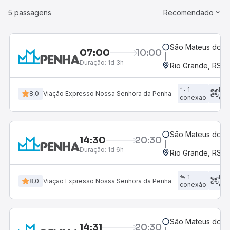
5 passagens
Recomendado
São Mateus do Su
07:00
10:00
Duração:
1d 3h
Rio Grande, RS - 
1
Em
8,0
Viação Expresso Nossa Senhora da Penha
conexão
dir
São Mateus do Su
14:30
20:30
Duração:
1d 6h
Rio Grande, RS - 
1
Em
8,0
Viação Expresso Nossa Senhora da Penha
conexão
dir
São Mateus do Su
14:31
20:30