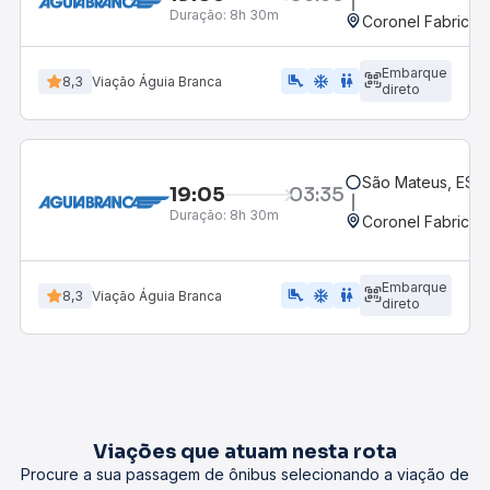
Duração:
8h 30m
Coronel Fabricia
Embarque
airline_seat_legroom_extra
ac_unit
WC
8,3
Viação Águia Branca
direto
São Mateus, ES -
19:05
03:35
Duração:
8h 30m
Coronel Fabricia
Embarque
airline_seat_legroom_extra
ac_unit
wc
8,3
Viação Águia Branca
direto
Viações que atuam nesta rota
Procure a sua passagem de ônibus selecionando a viação de