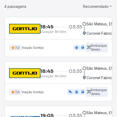
4 passagens
Recomendado
São Mateus, ES -
18:45
03:35
Duração:
8h 50m
Coronel Fabricia
Embarque
ac_unit
wc
7,0
Viação Gontijo
direto
São Mateus, ES -
18:45
03:35
Duração:
8h 50m
Coronel Fabricia
Embarque
airline_seat_legroom_extra
ac_unit
wc
7,0
Viação Gontijo
direto
São Mateus, ES -
19:05
03:35