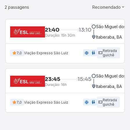
2 passagens
Recomendado
São Miguel dos 
21:40
13:10
Duração:
15h 30m
Itaberaba, BA
Retirada
ac_unit
wc
7,0
Viação Expresso São Luiz
guichê
São Miguel dos 
23:45
15:45
Duração:
16h
Itaberaba, BA
Retirada
ac_unit
wc
7,0
Viação Expresso São Luiz
guichê