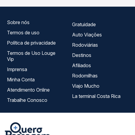
empresas, horários, tipos de serviço e preços — em um
só lugar e escolhe a que melhor se encaixa na sua
viagem.
Sobre nós
Gratuidade
Termos de uso
Auto Viações
Política de privacidade
Rodoviárias
Termos de Uso Louge
Destinos
Vip
Afiliados
Imprensa
Rodomilhas
Minha Conta
Viajo Mucho
Atendimento Online
La terminal Costa Rica
Trabalhe Conosco