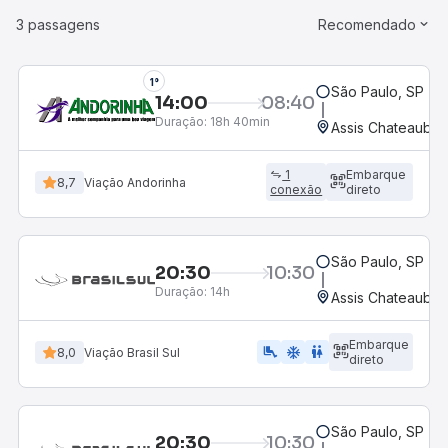
3 passagens
Recomendado
1°
São Paulo, SP - 
14:00
08:40
Duração:
18h 40min
Assis Chateaubria
1
Embarque
8,7
Viação Andorinha
conexão
direto
São Paulo, SP - 
20:30
10:30
Duração:
14h
Assis Chateaubria
Embarque
airline_seat_legroom_extra
ac_unit
wc
8,0
Viação Brasil Sul
direto
São Paulo, SP - 
20:30
10:30