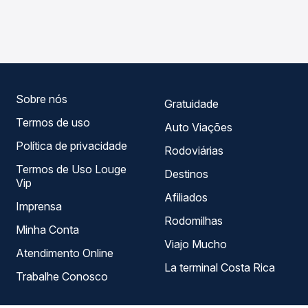
viações em tempo real e garante a melhor oferta para o
Barra Funda para Assis Chateaubriand, PR - Rodoviária,
seu roteiro.
com horários variados ao longo do dia. Na Quero
Passagem você compara todas as opções — empresas,
horários, tipos de serviço e preços — em um só lugar e
escolhe a que melhor se encaixa na sua viagem.
Sobre nós
Gratuidade
Termos de uso
Auto Viações
Política de privacidade
Rodoviárias
Termos de Uso Louge
Destinos
Vip
Afiliados
Imprensa
Rodomilhas
Minha Conta
Viajo Mucho
Atendimento Online
La terminal Costa Rica
Trabalhe Conosco