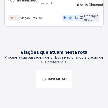
Duração:
14h
Assis Chateaubria
Embarque
airline_seat_legroom_extra
ac_unit
wc
8,0
Viação Brasil Sul
direto
Viações que atuam nesta rota
Procure a sua passagem de ônibus selecionando a viação de
sua preferência.