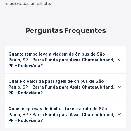
relacionadas ao bilhete.
Perguntas Frequentes
Quanto tempo leva a viagem de ônibus de São
Paulo, SP - Barra Funda para Assis Chateaubriand,
PR - Rodoviária?
A viagem de ônibus de São Paulo, SP - Barra Funda para
Qual é o valor da passagem de ônibus de São
Assis Chateaubriand, PR - Rodoviária leva em média 14h,
Paulo, SP - Barra Funda para Assis Chateaubriand,
podendo variar conforme a viação, o tipo de serviço
PR - Rodoviária?
(convencional, executivo ou leito) e as condições de
tráfego. Na Quero Passagem você consulta os horários
O preço da passagem de ônibus de São Paulo, SP - Barra
disponíveis e vê a duração exata de cada opção na data
Quais empresas de ônibus fazem a rota de São
Funda para Assis Chateaubriand, PR - Rodoviária custa em
desejada.
Paulo, SP - Barra Funda para Assis Chateaubriand,
média R$ 337,57 e varia conforme a data da viagem, a
PR - Rodoviária?
empresa, o tipo de poltrona e a antecedência da compra.
Na Quero Passagem você compara os preços de todas as
As viações Brasil Sul operam o trecho de São Paulo, SP -