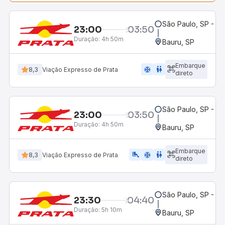
São Paulo, SP - Ba
23:00
03:50
Duração:
4h 50m
Bauru, SP
Embarque
ac_unit
wc
8,3
Viação Expresso de Prata
direto
São Paulo, SP - Ba
23:00
03:50
Duração:
4h 50m
Bauru, SP
Embarque
airline_seat_legroom_extra
ac_unit
wc
8,3
Viação Expresso de Prata
direto
São Paulo, SP - Ba
23:30
04:40
Duração:
5h 10m
Bauru, SP