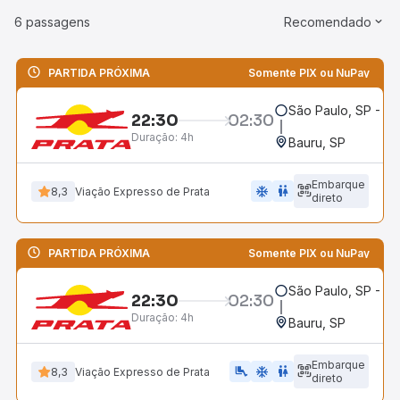
6 passagens
Recomendado
PARTIDA PRÓXIMA
Somente PIX ou NuPay
São Paulo, SP - Ba
22:30
02:30
Duração:
4h
Bauru, SP
Embarque
ac_unit
wc
8,3
Viação Expresso de Prata
direto
PARTIDA PRÓXIMA
Somente PIX ou NuPay
São Paulo, SP - Ba
22:30
02:30
Duração:
4h
Bauru, SP
Embarque
airline_seat_legroom_extra
ac_unit
WC
8,3
Viação Expresso de Prata
direto