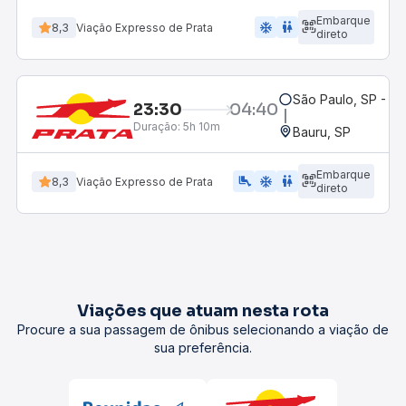
Embarque
ac_unit
wc
8,3
Viação Expresso de Prata
direto
São Paulo, SP - Ba
23:30
04:40
Duração:
5h 10m
Bauru, SP
Embarque
airline_seat_legroom_extra
ac_unit
WC
8,3
Viação Expresso de Prata
direto
Viações que atuam nesta rota
Procure a sua passagem de ônibus selecionando a viação de
sua preferência.