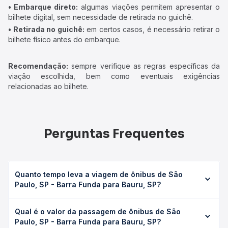
• Embarque direto:
algumas viações permitem apresentar o
bilhete digital, sem necessidade de retirada no guichê.
• Retirada no guichê:
em certos casos, é necessário retirar o
bilhete físico antes do embarque.
Recomendação:
sempre verifique as regras específicas da
viação escolhida, bem como eventuais exigências
relacionadas ao bilhete.
Perguntas Frequentes
Quanto tempo leva a viagem de ônibus de São
Paulo, SP - Barra Funda para Bauru, SP?
A viagem de ônibus de São Paulo, SP - Barra Funda para
Qual é o valor da passagem de ônibus de São
Bauru, SP leva em média 5h 7min, podendo variar
Paulo, SP - Barra Funda para Bauru, SP?
conforme a viação, o tipo de serviço (convencional,