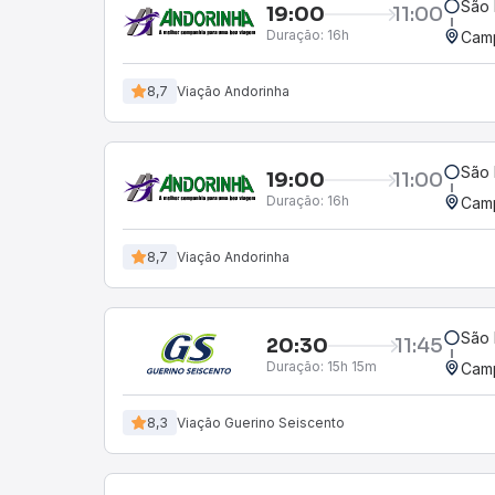
São 
19:00
11:00
Duração:
16h
Camp
8,7
Viação Andorinha
São 
19:00
11:00
Duração:
16h
Camp
8,7
Viação Andorinha
São 
20:30
11:45
Duração:
15h 15m
Camp
8,3
Viação Guerino Seiscento