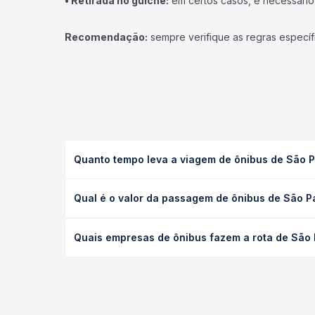
• Retirada no guichê:
em certos casos, é necessário r
Recomendação:
sempre verifique as regras específ
Quanto tempo leva a viagem de ônibus de São P
A viagem de ônibus de São Paulo, SP - Barra Funda
Qual é o valor da passagem de ônibus de São P
(convencional, executivo ou leito) e as condições
desejada.
O preço da passagem de ônibus de São Paulo, SP -
Quais empresas de ônibus fazem a rota de São 
empresa, o tipo de poltrona e a antecedência da 
para o seu roteiro.
As viações Andorinha, Total, Guerino Seiscento, E
Rodoviária, com horários variados ao longo do di
lugar e escolhe a que melhor se encaixa na sua vi