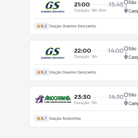
São 
21:00
15:45
Duração:
18h 45m
Camp
8,3
Viação Guerino Seiscento
São 
22:00
14:00
Duração:
16h
Camp
8,3
Viação Guerino Seiscento
São 
23:30
14:30
Duração:
15h
Camp
8,7
Viação Andorinha