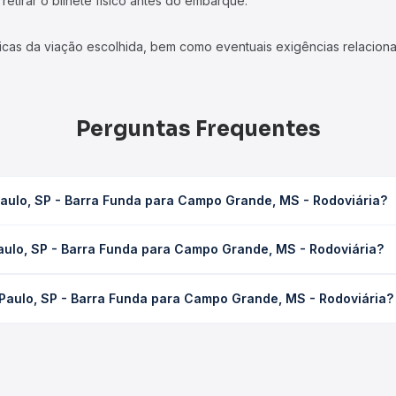
etirar o bilhete físico antes do embarque.
icas da viação escolhida, bem como eventuais exigências relaciona
Perguntas Frequentes
aulo, SP - Barra Funda para Campo Grande, MS - Rodoviária?
 para Campo Grande, MS - Rodoviária leva em média 16h 18min, pod
aulo, SP - Barra Funda para Campo Grande, MS - Rodoviária?
 de tráfego. Na Quero Passagem você consulta os horários disponív
 Barra Funda para Campo Grande, MS - Rodoviária custa em média 
Paulo, SP - Barra Funda para Campo Grande, MS - Rodoviária?
compra. Na Quero Passagem você compara os preços de todas as vi
xpresso Adamantina, Reunidas Paulista operam o trecho de São Pau
a. Na Quero Passagem você compara todas as opções — empresas, h
agem.