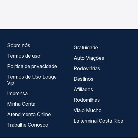
As viações Catarinense, Expresso Nordeste operam o
em tempo real e garante a melhor oferta para o seu
trecho de São Paulo, SP - Barra Funda para Guarapuava,
roteiro.
PR - Rodoviária, com horários variados ao longo do dia.
Na Quero Passagem você compara todas as opções —
empresas, horários, tipos de serviço e preços — em um
só lugar e escolhe a que melhor se encaixa na sua
viagem.
Sobre nós
Gratuidade
Termos de uso
Auto Viações
Política de privacidade
Rodoviárias
Termos de Uso Louge
Destinos
Vip
Afiliados
Imprensa
Rodomilhas
Minha Conta
Viajo Mucho
Atendimento Online
La terminal Costa Rica
Trabalhe Conosco