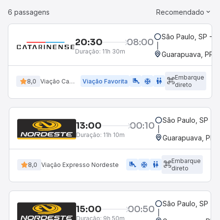
6 passagens
Recomendado
São Paulo, SP - B
20:30
08:00
Duração:
11h 30m
Guarapuava, PR -
Embarque
airline_seat_legroom_extra
ac_unit
WC
8,0
Viação Catarinense
Viação Favorita
direto
São Paulo, SP - 
13:00
00:10
Duração:
11h 10m
Guarapuava, PR -
Embarque
airline_seat_legroom_extra
ac_unit
WC
8,0
Viação Expresso Nordeste
direto
São Paulo, SP - 
15:00
00:50
Duração:
9h 50m