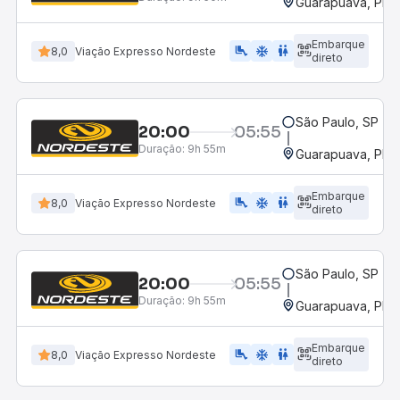
Guarapuava, PR -
Embarque
airline_seat_legroom_extra
ac_unit
WC
8,0
Viação Expresso Nordeste
direto
São Paulo, SP - 
20:00
05:55
Duração:
9h 55m
Guarapuava, PR -
Embarque
airline_seat_legroom_extra
ac_unit
WC
8,0
Viação Expresso Nordeste
direto
São Paulo, SP - 
20:00
05:55
Duração:
9h 55m
Guarapuava, PR -
Embarque
airline_seat_legroom_extra
ac_unit
WC
8,0
Viação Expresso Nordeste
direto