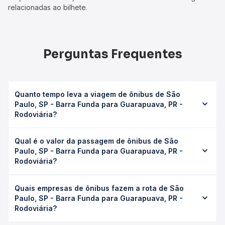
relacionadas ao bilhete.
Perguntas Frequentes
Quanto tempo leva a viagem de ônibus de São
Paulo, SP - Barra Funda para Guarapuava, PR -
Rodoviária?
A viagem de ônibus de São Paulo, SP - Barra Funda para
Qual é o valor da passagem de ônibus de São
Guarapuava, PR - Rodoviária leva em média 10h 57min,
Paulo, SP - Barra Funda para Guarapuava, PR -
podendo variar conforme a viação, o tipo de serviço
Rodoviária?
(convencional, executivo ou leito) e as condições de
tráfego. Na Quero Passagem você consulta os horários
O preço da passagem de ônibus de São Paulo, SP - Barra
disponíveis e vê a duração exata de cada opção na data
Quais empresas de ônibus fazem a rota de São
Funda para Guarapuava, PR - Rodoviária custa em média
desejada.
Paulo, SP - Barra Funda para Guarapuava, PR -
R$ 312,10 e varia conforme a data da viagem, a empresa, o
Rodoviária?
tipo de poltrona e a antecedência da compra. Na Quero
Passagem você compara os preços de todas as viações