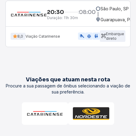
São Paulo, SP - 
20:30
08:00
Duração:
11h 30m
Guarapuava, PR -
Embarque
airline_seat_legroom_extra
ac_unit
wc
8,0
Viação Catarinense
direto
Viações que atuam nesta rota
Procure a sua passagem de ônibus selecionando a viação de
sua preferência.