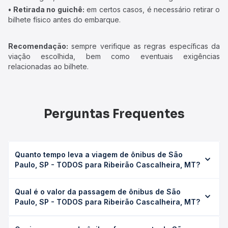
• Retirada no guichê:
em certos casos, é necessário retirar o
bilhete físico antes do embarque.
Recomendação:
sempre verifique as regras específicas da
viação escolhida, bem como eventuais exigências
relacionadas ao bilhete.
Perguntas Frequentes
Quanto tempo leva a viagem de ônibus de São
Paulo, SP - TODOS para Ribeirão Cascalheira, MT?
A viagem de ônibus de São Paulo, SP - TODOS para
Qual é o valor da passagem de ônibus de São
Ribeirão Cascalheira, MT leva em média 0 horas, podendo
Paulo, SP - TODOS para Ribeirão Cascalheira, MT?
variar conforme a viação, o tipo de serviço (convencional,
executivo ou leito) e as condições de tráfego. Na Quero
O preço da passagem de ônibus de São Paulo, SP -
Passagem você consulta os horários disponíveis e vê a